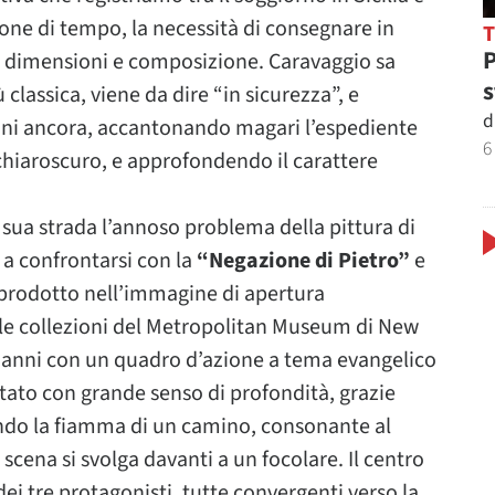
ione di tempo, la necessità di consegnare in
P
r dimensioni e composizione. Caravaggio sa
s
classica, viene da dire “in sicurezza”, e
d
nni ancora, accantonando magari l’espediente
6
chiaroscuro, e approfondendo il carattere
 sua strada l’annoso problema della pittura di
ì a confrontarsi con la
“Negazione di Pietro”
e
riprodotto nell’immagine di apertura
alle collezioni del Metropolitan Museum di New
 anni con un quadro d’azione a tema evangelico
ttato con grande senso di profondità, grazie
fondo la fiamma di un camino, consonante al
 scena si svolga davanti a un focolare. Il centro
ei tre protagonisti, tutte convergenti verso la