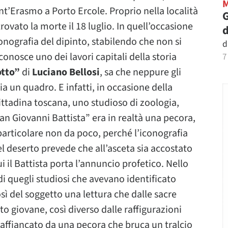
nt’Erasmo a Porto Ercole. Proprio nella località
G
trovato la morte il 18 luglio. In quell’occasione
d
onografia del dipinto, stabilendo che non si
d
conosce uno dei lavori capitali della storia
7
otto”
di
Luciano Bellosi
, sa che neppure gli
a un quadro. E infatti, in occasione della
ittadina toscana, uno studioso di zoologia,
 “San Giovanni Battista” era in realtà una pecora,
particolare non da poco, perché l’iconografia
el deserto prevede che all’asceta sia accostato
ui il Battista porta l’annuncio profetico. Nello
di quegli studiosi che avevano identificato
sì del soggetto una lettura che dalle sacre
to giovane, così diverso dalle raffigurazioni
è affiancato da una pecora che bruca un tralcio