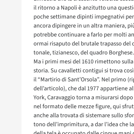
il ritorno a Napoli è anzitutto una quest
poche settimane dipinti impegnativi pe
ancora dipingere in un altra maniera, più 
potrebbe continuare a farlo per molti a
ormai risaputo del brutale trapasso del 
tonale, tizianesco, del quadro Borghese.
Ma i primi mesi del 1610 rimettono sulla
storia. Su cavalletti contigui si trova cos
il “Martirio di Sant’Orsola”. Nel primo (
dell’articolo), che dal 1977 appartiene 
York, Caravaggio torna a misurarsi dopo
nel formato delle mezze figure, qui sfru
anche alla trovata di sistemare sullo s
tono dell’imprimitura, a dar l’idea che la
della tela è occupato dalle cinque mani d