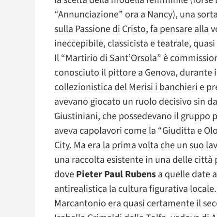
la scelta della modella femminile (forse 
“Annunciazione” ora a Nancy), una sorta
sulla Passione di Cristo, fa pensare all
ineccepibile, classicista e teatrale, qua
Il “Martirio di Sant’Orsola” è commissi
conosciuto il pittore a Genova, durante i
collezionistica del Merisi i banchieri e pr
avevano giocato un ruolo decisivo sin d
Giustiniani, che possedevano il gruppo pi
aveva capolavori come la “Giuditta e Olo
City. Ma era la prima volta che un suo 
una raccolta esistente in una delle città
dove
Pieter Paul Rubens
a quelle date a
antirealistica la cultura figurativa locale.
Marcantonio era quasi certamente il se