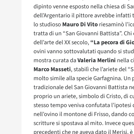
dipinto venne esposto nella chiesa di Sa
dell’Argentario il pittore avrebbe infatti 
lo studioso
Mauro Di Vito
riesaminò l’ic
tratta di un “San Giovanni Battista”. Chi 
dell’arte del XX secolo,
“La pecora di Gi
ovini vanno sottovalutati quando si studi
mostra curata da
Valeria Merlini
nella c
Marco Masseti
, stabilì che l’ariete del
molto simile alla specie Garfagnina. Un 
tradizionale del San Giovanni Battista n
proprio un ariete, simbolo di Cristo, di c
stesso tempo veniva confutata l’ipotesi 
nell’ovino il montone di Frisso, dando co
scritture si spostava al mito. Invece ques
precedenti che ne aveva dato il Merisi, 