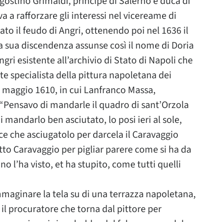
Agostino Grimaldi, principe di Salerno e duca di
a a rafforzare gli interessi nel vicereame di
ato il feudo di Angri, ottenendo poi nel 1636 il
a sua discendenza assunse così il nome di Doria
gri esistente all’archivio di Stato di Napoli che
arte specialista della pittura napoletana dei
1 maggio 1610, in cui Lanfranco Massa,
: “Pensavo di mandarle il quadro di sant’Orzola
mandarlo ben asciutato, lo posi ieri al sole,
ice che asciugatolo per darcela il Caravaggio
etto Caravaggio per pigliar parere come si ha da
no l’ha visto, et ha stupito, come tutti quelli
mmaginare la tela su di una terrazza napoletana,
l procuratore che torna dal pittore per