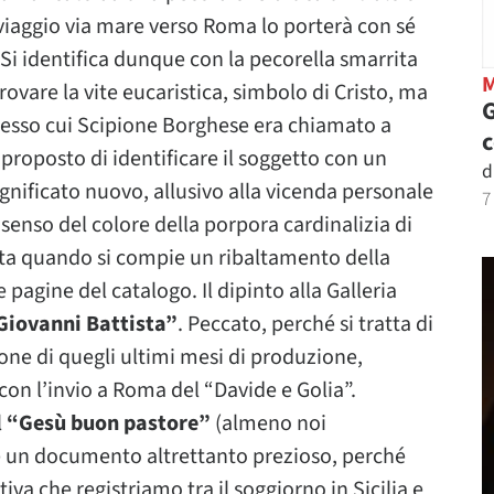
l viaggio via mare verso Roma lo porterà con sé
Si identifica dunque con la pecorella smarrita
rovare la vite eucaristica, simbolo di Cristo, ma
G
 presso cui Scipione Borghese era chiamato a
 proposto di identificare il soggetto con un
d
gnificato nuovo, allusivo alla vicenda personale
7
 senso del colore della porpora cardinalizia di
ita quando si compie un ribaltamento della
 pagine del catalogo. Il dipinto alla Galleria
Giovanni Battista”
. Peccato, perché si tratta di
one di quegli ultimi mesi di produzione,
con l’invio a Roma del “Davide e Golia”.
l
“Gesù buon pastore”
(almeno noi
 è un documento altrettanto prezioso, perché
va che registriamo tra il soggiorno in Sicilia e