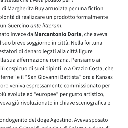
la stessa che aveva posato per l’
 di Margherita Buy arruolata per una fiction
a volontà di realizzare un prodotto formalmente
si un Guercino
ante litteram
.
onato invece da
Marcantonio Doria
, che aveva
l suo breve soggiorno in città. Nella fortuna
estatori di denaro legati alla città ligure
alla sua affermazione romana. Pensiamo ai
ù cospicuo di suoi dipinti, o a Orazio Costa, che
ferne” e il “San Giovanni Battista” ora a Kansas
lavoro veniva espressamente commissionato per
 più evolute ed “europee” per gusto artistico,
veva giù rivoluzionato in chiave scenografica e
condogenito del doge Agostino. Aveva sposato