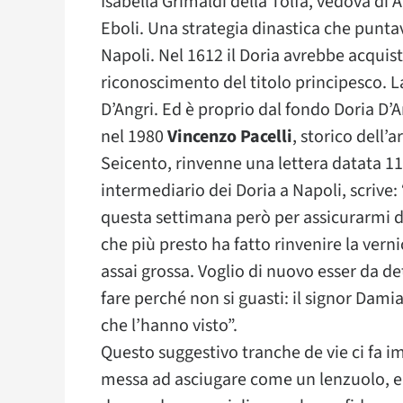
Isabella Grimaldi della Tolfa, vedova di 
Eboli. Una strategia dinastica che puntav
Napoli. Nel 1612 il Doria avrebbe acquist
riconoscimento del titolo principesco. L
D’Angri. Ed è proprio dal fondo Doria D’An
nel 1980
Vincenzo Pacelli
, storico dell’
Seicento, rinvenne una lettera datata 1
intermediario dei Doria a Napoli, scrive
questa settimana però per assicurarmi di 
che più presto ha fatto rinvenire la vern
assai grossa. Voglio di nuovo esser da d
fare perché non si guasti: il signor Damia
che l’hanno visto”.
Questo suggestivo tranche de vie ci fa i
messa ad asciugare come un lenzuolo, e i