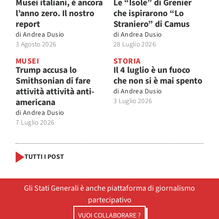
Musei italiani, è ancora
Le “Isole” di Grenier
l’anno zero. Il nostro
che ispirarono “Lo
report
Straniero” di Camus
di
Andrea Dusio
di
Andrea Dusio
3 Agosto 2026
28 Luglio 2026
MUSEI
STORIA
Trump accusa lo
Il 4 luglio è un fuoco
Smithsonian di fare
che non si è mai spento
attività attività anti-
di
Andrea Dusio
americana
3 Luglio 2026
di
Andrea Dusio
7 Luglio 2026
TUTTI I POST
Gli Stati Generali è anche piattaforma di giornalismo
partecipativo
VUOI COLLABORARE ?