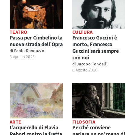
TEATRO
CULTURA
Passa per Cimbelino la
Francesco Guccini è
nuova strada dell’Opra
morto, Francesco
Guccini sarà sempre
di
Paolo Randazzo
6 Agosto 2026
con noi
di
Jacopo Tondelli
6 Agosto 2026
ARTE
FILOSOFIA
L’acquerello di Flavia
Perché conviene
Rebori contro la fretta
parlare un po’ meno di