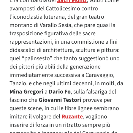
È la Lombardia dei
Sacri Monti
, voluti come
avamposti del Cattolicesimo contro
l’iconoclastia luterana, del gran teatro
montano di Varallo Sesia, che pare quasi la
trasposizione figurativa delle sacre
rappresentazioni, in una commistione a fini
didascalici di architettura, scultura e pittura:
quel “palinsesto” che tanto suggestionò uno
dei pittori più abili della generazione
immediatamente successiva a Caravaggio,
Tanzio, e che negli ultimi decenni, in molti, da
Mina Gregori
a
Dario Fo
, sulla falsariga del
fascino che
Giovanni Testori
provava per
queste scene, in cui le fibre lignee sembrano
imitare il volgare del
Ruzante
, vogliono
inserire di forza in un ritratto sempre più