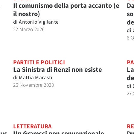
e
Il comunismo della porta accanto (e
Da
il nostro)
so
de
di
Antonio Vigilante
22 Marzo 2026
di
6 O
PARTITI E POLITICI
PA
La Sinistra di Renzi non esiste
La
de
di
Mattia Marasti
26 Novembre 2020
di
27 
LETTERATURA
RE
rus
Un Gramsci non convenzionale
Du