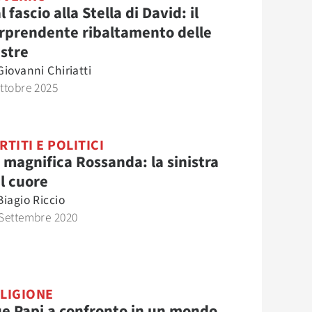
l fascio alla Stella di David: il
rprendente ribaltamento delle
stre
Giovanni Chiriatti
ttobre 2025
RTITI E POLITICI
 magnifica Rossanda: la sinistra
l cuore
Biagio Riccio
Settembre 2020
LIGIONE
e Papi a confronto in un mondo