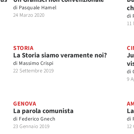
ch
di
Pasquale Hamel
24 Marzo 2020
di
11
STORIA
CI
La Storia siamo veramente noi?
Ju
vi
di
Massimo Crispi
22 Settembre 2019
di
9 A
GENOVA
AM
La parola comunista
La
di
Federico Gnech
di
23 Gennaio 2019
12