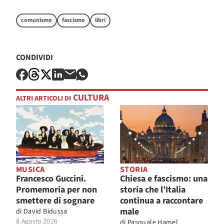
comunismo
fascismo
libri
CONDIVIDI
CULTURA
ALTRI ARTICOLI DI
MUSICA
STORIA
Francesco Guccini.
Chiesa e fascismo: una
Promemoria per non
storia che l’Italia
smettere di sognare
continua a raccontare
male
di
David Bidussa
8 Agosto 2026
di
Pasquale Hamel