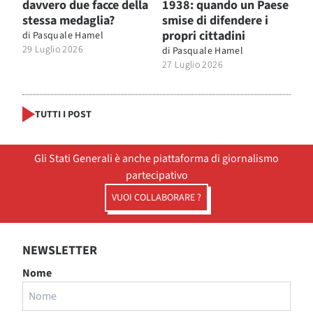
davvero due facce della
1938: quando un Paese
stessa medaglia?
smise di difendere i
propri cittadini
di
Pasquale Hamel
29 Luglio 2026
di
Pasquale Hamel
27 Luglio 2026
TUTTI I POST
Gli Stati Generali è anche piattaforma di giornalismo
partecipativo
VUOI COLLABORARE ?
NEWSLETTER
Nome