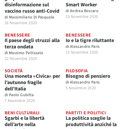
disinformazione sul
Smart Worker
vaccino russo anti-Covid
di
Andrea Boscaro
23 Novembre 2020
di
Massimiliano Di Pasquale
26 Novembre 2020
BENESSERE
BENESSERE
Il paese degli struzzi alla
Io e la tigre riluttante
terza ondata
di
Alessandro Paris
15 Novembre 2020
di
Massimo Pellizzato
22 Novembre 2020
SOCIETÀ
FILOSOFIA
Una moneta «Civica» per
Bisogno di pensiero
l’autunno fragile
di
Alessandro Paris
dell’Italia
5 Novembre 2020
di
Paolo Gubitta
7 Novembre 2020
BENI CULTURALI
PARTITI E POLITICI
Sgarbi e la libertà
La politica sceglie la
dell’arte nella
produttività anziché la