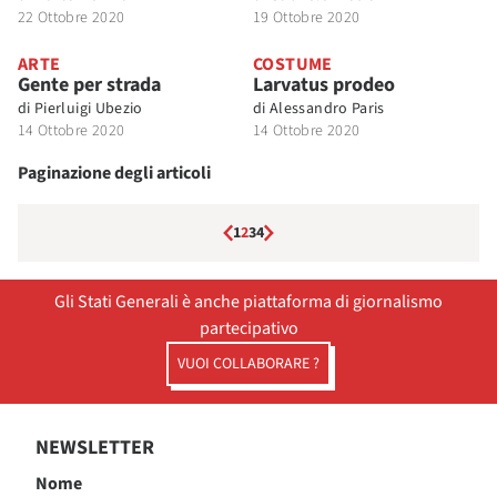
22 Ottobre 2020
19 Ottobre 2020
ARTE
COSTUME
Gente per strada
Larvatus prodeo
di
Pierluigi Ubezio
di
Alessandro Paris
14 Ottobre 2020
14 Ottobre 2020
Paginazione degli articoli
1
2
3
4
Gli Stati Generali è anche piattaforma di giornalismo
partecipativo
VUOI COLLABORARE ?
NEWSLETTER
Nome