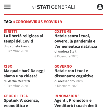
TAG:
#CORONAVIRUS #COVID19
DIRITTI
COSTUME
La libertà religiosa ai
Natale senza i tuoi,
tempi del Covid
ovvero, la pandemia e
l’ermeneutica natalizia
di
Gabriele Arosio
9 Dicembre 2020
di
Andrea Staiti
8 Dicembre 2020
CIBO
GOVERNO
Ma quale bar? Da oggi
Natale con i tuoi e
siamo una chiesa!
dissonanze cognitive
di
Mattia Mezzetti
di
Alessandro Paris
3 Dicembre 2020
2 Dicembre 2020
GEOPOLITICA
INNOVAZIONE
Sputnik V: scienza,
Agenti, Promotori e
geopolitica e
Venditori: i coach degli