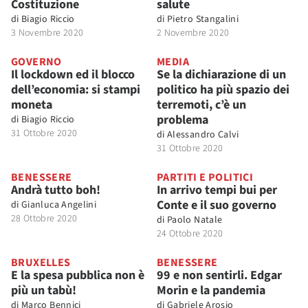
Costituzione
salute
di
Biagio Riccio
di
Pietro Stangalini
3 Novembre 2020
2 Novembre 2020
GOVERNO
MEDIA
Il lockdown ed il blocco
Se la dichiarazione di un
dell’economia: si stampi
politico ha più spazio dei
moneta
terremoti, c’è un
problema
di
Biagio Riccio
31 Ottobre 2020
di
Alessandro Calvi
31 Ottobre 2020
BENESSERE
PARTITI E POLITICI
Andrà tutto boh!
In arrivo tempi bui per
Conte e il suo governo
di
Gianluca Angelini
28 Ottobre 2020
di
Paolo Natale
24 Ottobre 2020
BRUXELLES
BENESSERE
E la spesa pubblica non è
99 e non sentirli. Edgar
più un tabù!
Morin e la pandemia
di
Marco Bennici
di
Gabriele Arosio