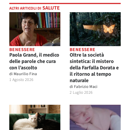
SALUTE
ALTRI ARTICOLI DI
BENESSERE
BENESSERE
Paola Grand, il medico
Oltre la società
delle parole che cura
sintetica: il mistero
con l’ascolto
della Farfalla Dorata e
il ritorno al tempo
di
Maurilio Fina
1 Agosto 2026
naturale
di
Fabrizio Maci
2 Luglio 2026