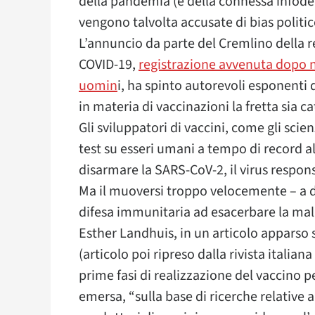
della pandemia (e della connessa infodem
vengono talvolta accusate di bias politic
L’annuncio da parte del Cremlino della r
COVID-19,
registrazione avvenuta dopo 
uomin
i, ha spinto autorevoli esponenti 
in materia di vaccinazioni la fretta sia ca
Gli sviluppatori di vaccini, come gli sci
test su esseri umani a tempo di record al
disarmare la SARS-CoV-2, il virus respon
Ma il muoversi troppo velocemente – a det
difesa immunitaria ad esacerbare la mala
Esther Landhuis, in un articolo apparso
(articolo poi ripreso dalla rivista italiana
prime fasi di realizzazione del vaccino 
emersa, “sulla base di ricerche relative 