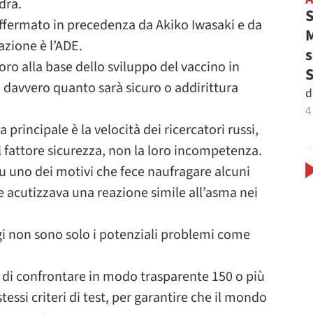
dra.
S
fermato in precedenza da Akiko Iwasaki e da
M
pazione è l’ADE.
s
ro alla base dello sviluppo del vaccino in
 davvero quanto sarà sicuro o addirittura
d
4
 principale è la velocità dei ricercatori russi,
 fattore sicurezza, non la loro incompetenza.
u uno dei motivi che fece naufragare alcuni
he acutizzava una reazione simile all’asma nei
gi non sono solo i potenziali problemi come
o di confrontare in modo trasparente 150 o più
stessi criteri di test, per garantire che il mondo