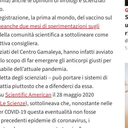
ia) anche le opinioni di virologi e scienziati
o.
S
egistrazione, la prima al mondo, del vaccino sul
u
neanche due mesi di sperimentazioni sugli
r
della comunità scientifica a sottolineare come
d
ttiva consigliera.
5
enziati del Centro Gamaleya, hanno infatti avviato
lo scopo di far emergere gli anticorpi giusti per
sabile dell’attuale pandemia.
ta degli scienziati – può portare i sistemi di
ttia piuttosto che a difenderci da essa.
 su
Scientific American
il 28 maggio 2020
Le Scienze
), sottolineava che, nonostante nelle
per COVID-19 questa eventualità non fosse
a precedenti epidemie di coronavirus, i