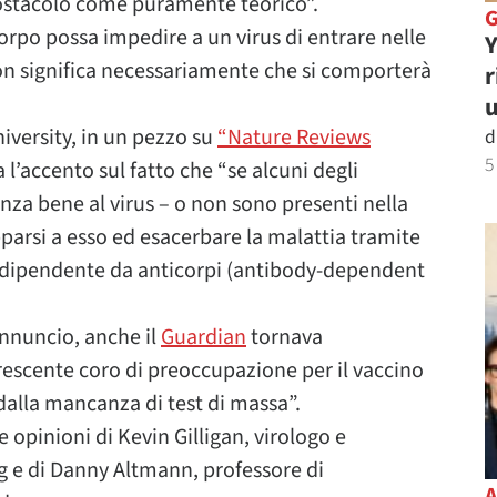
’ostacolo come puramente teorico”.
icorpo possa impedire a un virus di entrare nelle
Y
non significa necessariamente che si comporterà
r
u
iversity, in un pezzo su
“Nature Reviews
d
5
l’accento sul fatto che “se alcuni degli
nza bene al virus – o non sono presenti nella
arsi a esso ed esacerbare la malattia tramite
dipendente da anticorpi (antibody-dependent
’annuncio, anche il
Guardian
tornava
escente coro di preoccupazione per il vaccino
dalla mancanza di test di massa”.
e opinioni di Kevin Gilligan, virologo e
g e di Danny Altmann, professore di