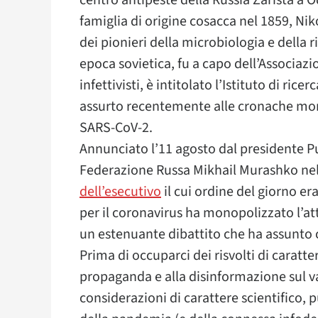
centro antipeste della Russia Zarista a O
famiglia di origine cosacca nel 1859, N
dei pionieri della microbiologia e della r
epoca sovietica, fu a capo dell’Associazi
infettivisti, è intitolato l’Istituto di ri
assurto recentemente alle cronache mond
SARS-CoV-2.
Annunciato l’11 agosto dal presidente Put
Federazione Russa Mikhail Murashko nel
dell’esecutivo
il cui ordine del giorno er
per il coronavirus ha monopolizzato l’a
un estenuante dibattito che ha assunto co
Prima di occuparci dei risvolti di caratter
propaganda e alla disinformazione sul va
considerazioni di carattere scientifico,