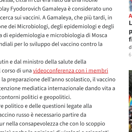
dessa, città in cui era nato da una nobile
ikolay Fyodorovich Gamaleya è considerato uno
icerca sui vaccini. A Gamaleya, che più tardi, in
L
one dei Microbiologi, degli epidemiologi e degli
p
cerca di epidemiologia e microbiologia di Mosca
f
iali per lo sviluppo del vaccino contro la
d
6
in e dal ministro della salute della
 corso di una
videoconferenza con i membri
a la preparazione dell’anno scolastico, il vaccino
ttenzione mediatica internazionale dando vita a
ntorni politici e geopolitici.
e politico e delle questioni legate alla
ccino russo è necessario partire da
 pur nella consapevolezza che con lo scoppio