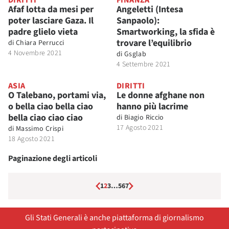
DIRITTI
FINANZA
Afaf lotta da mesi per
Angeletti (Intesa
poter lasciare Gaza. Il
Sanpaolo):
padre glielo vieta
Smartworking, la sfida è
trovare l’equilibrio
di
Chiara Perrucci
4 Novembre 2021
di
Gsglab
4 Settembre 2021
ASIA
DIRITTI
O Talebano, portami via,
Le donne afghane non
o bella ciao bella ciao
hanno più lacrime
bella ciao ciao ciao
di
Biagio Riccio
17 Agosto 2021
di
Massimo Crispi
18 Agosto 2021
Paginazione degli articoli
1
2
3
…
5
6
7
Gli Stati Generali è anche piattaforma di giornalismo