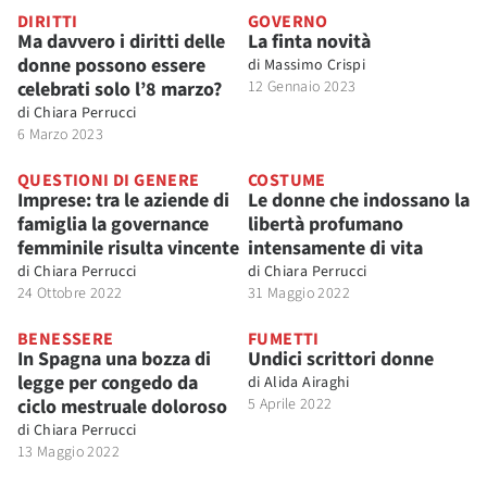
DIRITTI
GOVERNO
Ma davvero i diritti delle
La finta novità
donne possono essere
di
Massimo Crispi
celebrati solo l’8 marzo?
12 Gennaio 2023
di
Chiara Perrucci
6 Marzo 2023
QUESTIONI DI GENERE
COSTUME
Imprese: tra le aziende di
Le donne che indossano la
famiglia la governance
libertà profumano
femminile risulta vincente
intensamente di vita
di
Chiara Perrucci
di
Chiara Perrucci
24 Ottobre 2022
31 Maggio 2022
BENESSERE
FUMETTI
In Spagna una bozza di
Undici scrittori donne
legge per congedo da
di
Alida Airaghi
ciclo mestruale doloroso
5 Aprile 2022
di
Chiara Perrucci
13 Maggio 2022