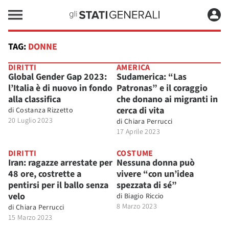
TAG:
DONNE
DIRITTI
AMERICA
Global Gender Gap 2023:
Sudamerica: “Las
l’Italia è di nuovo in fondo
Patronas” e il coraggio
alla classifica
che donano ai migranti in
cerca di vita
di
Costanza Rizzetto
20 Luglio 2023
di
Chiara Perrucci
17 Aprile 2023
DIRITTI
COSTUME
Iran: ragazze arrestate per
Nessuna donna può
48 ore, costrette a
vivere “con un’idea
pentirsi per il ballo senza
spezzata di sé”
velo
di
Biagio Riccio
8 Marzo 2023
di
Chiara Perrucci
15 Marzo 2023