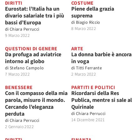
DIRITTI
COSTUME
Eurostat: l’Italia ha un
Piene della grazia
divario salariale tra i più
suprema
bassi d’Europa
di
Biagio Riccio
8 Marzo 2022
di
Chiara Perrucci
9 Marzo 2022
QUESTIONI DI GENERE
ARTE
Da profuga ad aviatrice
La donna barbie è ancora
intorno al globo
in voga
di
Stefano Campolo
di
Titti Ferrante
7 Marzo 2022
2 Marzo 2022
BENESSERE
PARTITI E POLITICI
Con il compasso della mia
Ricordarsi della Res
parola, misuro il mondo.
Publica, mentre si sale al
Cercando l’eleganza
Quirinale
perduta
di
Chiara Perrucci
14 Dicembre 2021
di
Chiara Perrucci
2 Gennaio 2022