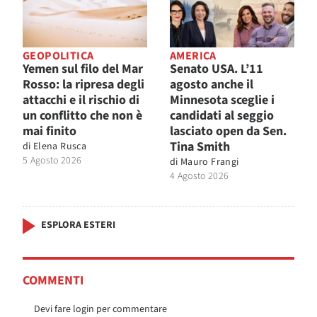
GEOPOLITICA
AMERICA
Yemen sul filo del Mar
Senato USA. L’11
Rosso: la ripresa degli
agosto anche il
attacchi e il rischio di
Minnesota sceglie i
un conflitto che non è
candidati al seggio
mai finito
lasciato open da Sen.
Tina Smith
di
Elena Rusca
5 Agosto 2026
di
Mauro Frangi
4 Agosto 2026
ESPLORA ESTERI
COMMENTI
Devi fare login per commentare