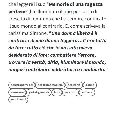
che leggere il suo “
Memorie di una ragazza
perbene
“,ha illuminato il mio percorso di
crescita di femmina che ha sempre codificato
il suo mondo al contrario. E, come scriveva la
carissima Simone: “
Una donna libera è il
contrario di una donna leggera…C’era tutto
da fare; tutto ciò che in passato avevo
desiderato di fare: combattere l’errore,
trovare la verità, dirla,
illuminare il mondo,
magari contribuire addirittura a cambiarlo.”
#chiaraperrucci
#costumeesocietà
#editoria
donne
emozioni
glistatigenerali
libri
racconti
scrivere
sentimenti