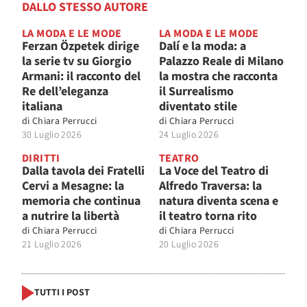
DALLO STESSO AUTORE
LA MODA E LE MODE
LA MODA E LE MODE
Ferzan Özpetek dirige
Dalí e la moda: a
la serie tv su Giorgio
Palazzo Reale di Milano
Armani: il racconto del
la mostra che racconta
Re dell’eleganza
il Surrealismo
italiana
diventato stile
di
Chiara Perrucci
di
Chiara Perrucci
30 Luglio 2026
24 Luglio 2026
DIRITTI
TEATRO
Dalla tavola dei Fratelli
La Voce del Teatro di
Cervi a Mesagne: la
Alfredo Traversa: la
memoria che continua
natura diventa scena e
a nutrire la libertà
il teatro torna rito
di
Chiara Perrucci
di
Chiara Perrucci
21 Luglio 2026
20 Luglio 2026
TUTTI I POST