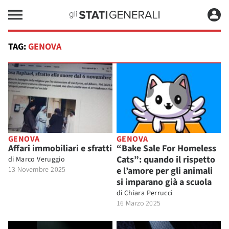
TAG:
GENOVA
GENOVA
GENOVA
Affari immobiliari e sfratti
“Bake Sale For Homeless
Cats”: quando il rispetto
di
Marco Veruggio
13 Novembre 2025
e l’amore per gli animali
si imparano già a scuola
di
Chiara Perrucci
16 Marzo 2025