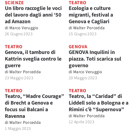
SCIENZE
TEATRO
Un libro raccoglie le voci
Ecologia e culture
del lavoro dagli anni ‘50
migranti, festival a
ad Amazon
Genova e Cagliari
di
Marco Veruggio
di
Walter Porcedda
26 Giugno 2023
15 Giugno 2023
TEATRO
GENOVA
Genova, il tamburo di
GENOVA Inquilini in
Kattrin sveglia contro le
piazza. Toti scarica sul
guerre
governo
di
Walter Porcedda
di
Marco Veruggio
23 Maggio 2023
20 Maggio 2023
TEATRO
TEATRO
Teatro, “Madre Courage”
Teatro, la “Caridad” di
di Brecht a Genova e
Liddell solo a Bologna e a
focus sui Balcani a
Rimini c’è “Supernova”
Ravenna
di
Walter Porcedda
12 Aprile 2023
di
Walter Porcedda
1 Maggio 2023