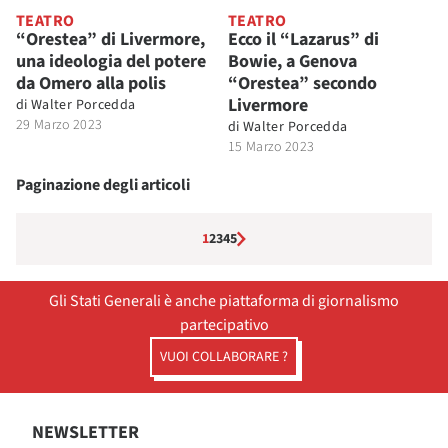
TEATRO
TEATRO
“Orestea” di Livermore,
Ecco il “Lazarus” di
una ideologia del potere
Bowie, a Genova
da Omero alla polis
“Orestea” secondo
Livermore
di
Walter Porcedda
29 Marzo 2023
di
Walter Porcedda
15 Marzo 2023
Paginazione degli articoli
1
2
3
4
5
Gli Stati Generali è anche piattaforma di giornalismo
partecipativo
VUOI COLLABORARE ?
NEWSLETTER