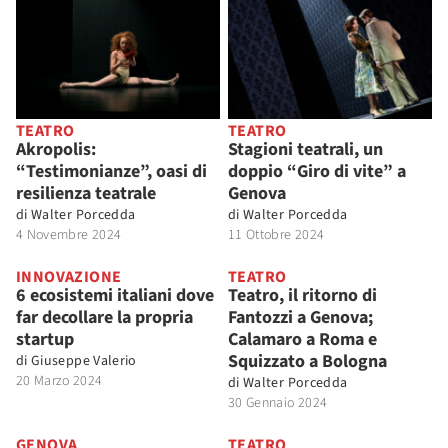
TEATRO
TEATRO
Akropolis:
Stagioni teatrali, un
“Testimonianze”, oasi di
doppio “Giro di vite” a
resilienza teatrale
Genova
di
Walter Porcedda
di
Walter Porcedda
4 Novembre 2024
11 Ottobre 2024
INNOVAZIONE
TEATRO
6 ecosistemi italiani dove
Teatro, il ritorno di
far decollare la propria
Fantozzi a Genova;
startup
Calamaro a Roma e
Squizzato a Bologna
di
Giuseppe Valerio
20 Marzo 2024
di
Walter Porcedda
30 Gennaio 2024
GENOVA
TEATRO