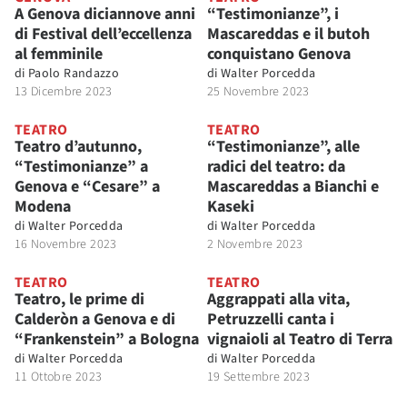
A Genova diciannove anni
“Testimonianze”, i
di Festival dell’eccellenza
Mascareddas e il butoh
al femminile
conquistano Genova
di
Paolo Randazzo
di
Walter Porcedda
13 Dicembre 2023
25 Novembre 2023
TEATRO
TEATRO
Teatro d’autunno,
“Testimonianze”, alle
“Testimonianze” a
radici del teatro: da
Genova e “Cesare” a
Mascareddas a Bianchi e
Modena
Kaseki
di
Walter Porcedda
di
Walter Porcedda
16 Novembre 2023
2 Novembre 2023
TEATRO
TEATRO
Teatro, le prime di
Aggrappati alla vita,
Calderòn a Genova e di
Petruzzelli canta i
“Frankenstein” a Bologna
vignaioli al Teatro di Terra
di
Walter Porcedda
di
Walter Porcedda
11 Ottobre 2023
19 Settembre 2023