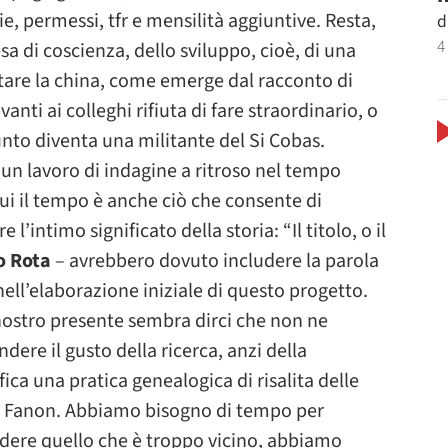
erie, permessi, tfr e mensilità aggiuntive. Resta,
d
4
sa di coscienza, dello sviluppo, cioè, di una
ntare la china, come emerge dal racconto di
nti ai colleghi rifiuta di fare straordinario, o
nto diventa una militante del Si Cobas.
 un lavoro di indagine a ritroso nel tempo
ui il tempo è anche ciò che consente di
l’intimo significato della storia: “Il titolo, o il
o Rota
– avrebbero dovuto includere la parola
ll’elaborazione iniziale di questo progetto.
nostro presente sembra dirci che non ne
ere il gusto della ricerca, anzi della
fica una pratica genealogica di risalita delle
to Fanon. Abbiamo bisogno di tempo per
edere quello che è troppo vicino, abbiamo