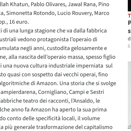
ah Khatun, Pablo Olivares, Jawal Rana, Pino
ta, Simonetta Rotondo, Lucio Rouvery, Marco
pp., 16 euro.
P
s
i di una lunga stagione che va dalla fabbrica
d
ndustriali vedono protagonista l’operaio di
6
umulata negli anni, custodita gelosamente e
, alla nascita dell’operaio massa, spesso figlio
di una nuova cultura industriale imperniata sul
sto quasi con sospetto dai vecchi operai, fino
 algoritmiche di Amazon. Una storia che si svolge
 Sampierdarena, Cornigliano, Campi e Sestri
bbriche teatro dei racconti, l’Ansaldo, le
ualche anno fa Amazon ha aperto la sua prima
o conto delle specificità locali, il volume
la più generale trasformazione del capitalismo