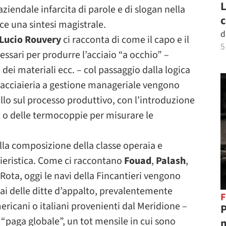
L
iendale infarcita di parole e di slogan nella
c
sce una sintesi magistrale.
d
Lucio Rouvery
ci racconta di come il capo e il
5
essari per produrre l’acciaio “a occhio” –
dei materiali ecc. – col passaggio dalla logica
ll’acciaieria a gestione manageriale vengono
lo sul processo produttivo, con l’introduzione
ta o delle termocoppie per misurare le
la composizione della classe operaia e
tieristica. Come ci raccontano
Fouad
,
Palash
,
da Rota, oggi le navi della Fincantieri vengono
ai delle ditte d’appalto, prevalentemente
F
ricani o italiani provenienti dal Meridione –
P
a “paga globale”, un tot mensile in cui sono
m