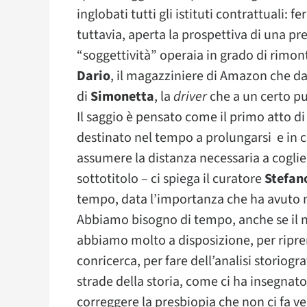
inglobati tutti gli istituti contrattuali: f
tuttavia, aperta la prospettiva di una pre
“soggettività” operaia in grado di rimo
Dario
, il magazziniere di Amazon che dava
di
Simonetta
, la
driver
che a un certo pu
Il saggio è pensato come il primo atto di
destinato nel tempo a prolungarsi e in c
assumere la distanza necessaria a cogliere 
sottotitolo – ci spiega il curatore
Stefan
tempo, data l’importanza che ha avuto ne
Abbiamo bisogno di tempo, anche se il 
abbiamo molto a disposizione, per riprend
conricerca, per fare dell’analisi storiogra
strade della storia, come ci ha insegna
correggere la presbiopia che non ci fa v