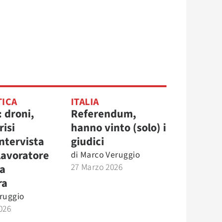
TICA
ITALIA
 droni,
Referendum,
risi
hanno vinto (solo) i
Intervista
giudici
lavoratore
di
Marco Veruggio
27 Marzo 2026
ta
ra
ruggio
026