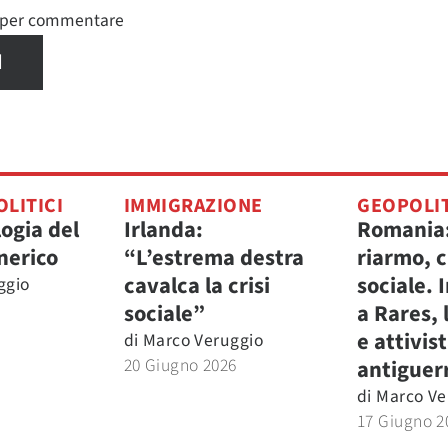
n per commentare
I
OLITICI
IMMIGRAZIONE
GEOPOLI
ogia del
Irlanda:
Romania:
nerico
“L’estrema destra
riarmo, c
cavalca la crisi
sociale. 
ggio
sociale”
a Rares, 
e attivis
di
Marco Veruggio
20 Giugno 2026
antiguer
di
Marco Ve
17 Giugno 2