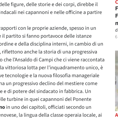
lle figure, delle storie e dei corpi, direbbe il
F
indacali nei capannoni e nelle officine a partire
F
n
 rapporti con le proprie aziende, spesso in un
d
 il partito si fanno portavoce delle istanze
6
rdine e della disciplina interni, in cambio di un
 riflettono anche la storia di una progressiva
o che l’Ansaldo di Campi che ci viene raccontata
la vittoriosa lotta per l’inquadramento unico, è
ove tecnologie e la nuova filosofia manageriale
egna un progressivo declino del mestiere come
e e di potere del sindacato in fabbrica. Un
delle turbine in quei capannoni del Ponente
ino
in uno dei capitoli, officiati secondo un
ovese, la lingua della classe operaia locale, ai