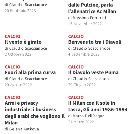
dalle Pulcine, parla
di
Claudio Scaccianoce
20 Febbraio 2023
l’allenatrice Ac Milan
di
Massimo Ferrarini
15 Novembre 2022
CALCIO
CALCIO
Il vento è girato
Benvenuto tra i Diavoli
di
Claudio Scaccianoce
di
Claudio Scaccianoce
2 Ottobre 2022
4 Settembre 2022
CALCIO
CALCIO
Fuori alla prima curva
Il Diavolo veste Puma
di
Claudio Scaccianoce
di
Claudio Scaccianoce
29 Agosto 2022
29 Giugno 2022
CALCIO
CALCIO
Armi e privacy
Il Milan con il sole in
industriale: i business
tasca, Gli anni 1986-1994
degli arabi che vogliono il
di
Marco Dell’acqua
Milan
21 Marzo 2022
di
Gelena Katkova