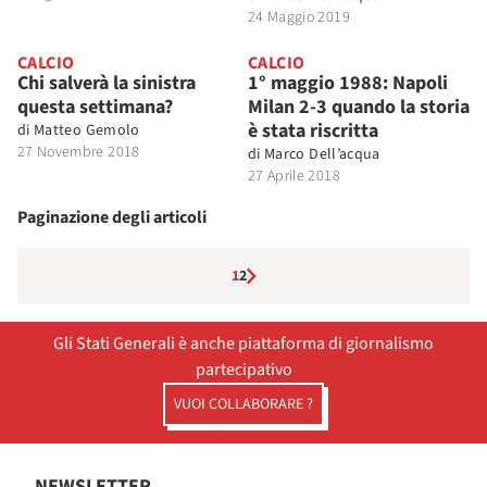
24 Maggio 2019
CALCIO
CALCIO
Chi salverà la sinistra
1° maggio 1988: Napoli
questa settimana?
Milan 2-3 quando la storia
è stata riscritta
di
Matteo Gemolo
27 Novembre 2018
di
Marco Dell’acqua
27 Aprile 2018
Paginazione degli articoli
1
2
Gli Stati Generali è anche piattaforma di giornalismo
partecipativo
VUOI COLLABORARE ?
NEWSLETTER