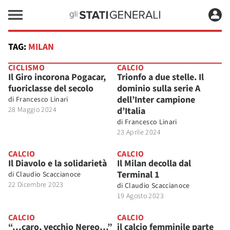
TAG:
MILAN
CICLISMO
CALCIO
Il Giro incorona Pogacar,
Trionfo a due stelle. Il
fuoriclasse del secolo
dominio sulla serie A
dell’Inter campione
di
Francesco Linari
28 Maggio 2024
d’Italia
di
Francesco Linari
23 Aprile 2024
CALCIO
CALCIO
Il Diavolo e la solidarietà
Il Milan decolla dal
Terminal 1
di
Claudio Scaccianoce
22 Dicembre 2023
di
Claudio Scaccianoce
19 Agosto 2023
CALCIO
CALCIO
“…caro, vecchio Nereo…”
il calcio femminile parte