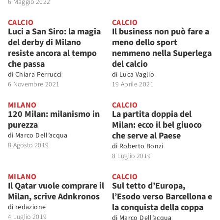
6 Maggio 2022
CALCIO
CALCIO
Luci a San Siro: la magia
Il business non può fare a
del derby di Milano
meno dello sport
resiste ancora al tempo
nemmeno nella Superlega
che passa
del calcio
di
Chiara Perrucci
di
Luca Vaglio
6 Novembre 2021
19 Aprile 2021
MILANO
CALCIO
120 Milan: milanismo in
La partita doppia del
purezza
Milan: ecco il bel giuoco
che serve al Paese
di
Marco Dell’acqua
8 Agosto 2019
di
Roberto Bonzi
8 Luglio 2019
MILANO
CALCIO
Il Qatar vuole comprare il
Sul tetto d’Europa,
Milan, scrive Adnkronos
l’Esodo verso Barcellona e
la conquista della coppa
di
redazione
4 Luglio 2019
di
Marco Dell’acqua