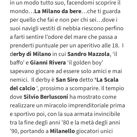
in un modo tutto suo, facendomi scoprire il
mondo…
La Milano da bere
…che ti guarda
per quello che fai e non per chi sei…dove i
suoi navigli vestiti di nebbia riescono perfino
a farti sentire l’odore del mare che passa a
prenderti puntuale per un aperitivo alle 18. I
d
erby di Milano
in cui
Sandro Mazzola
, ‘il
baffo’ e
Gianni Rivera
‘il golden boy’
sapevano giocare ad essere solo amici e mai
nemici. Il derby è
San Siro
detto
‘La Scala
del calcio
‘, prossimo a scomparire. Il tempio
dove
Silvio Berlusconi
ha mostrato come
realizzare un miracolo imprenditoriale prima
e sportivo poi, con la sua armata invincibile
tra la fine degli anni ’80 e la metà degli anni
’90, portando a
Milanello
giocatori unici