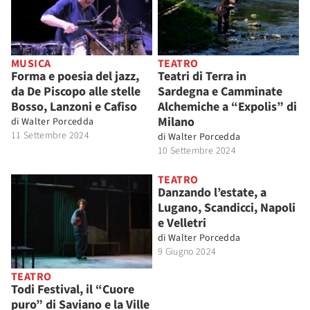
MUSICA
TEATRO
Forma e poesia del jazz,
Teatri di Terra in
da De Piscopo alle stelle
Sardegna e Camminate
Bosso, Lanzoni e Cafiso
Alchemiche a “Expolis” di
Milano
di
Walter Porcedda
11 Settembre 2024
di
Walter Porcedda
10 Settembre 2024
TEATRO
Danzando l’estate, a
Lugano, Scandicci, Napoli
e Velletri
di
Walter Porcedda
9 Giugno 2024
TEATRO
Todi Festival, il “Cuore
puro” di Saviano e la Ville