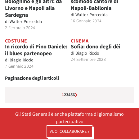
Bolognino e gli altri: da
scomodo cantore di
Livorno e Napoli alla
Napoli-Babilonia
Sardegna
di
Walter Porcedda
16 Gennaio 2024
di
Walter Porcedda
2 Febbraio 2024
COSTUME
CINEMA
In ricordo di Pino Daniele:
Sofia: dono degli dèi
il blues partenopeo
di
Biagio Riccio
24 Settembre 2023
di
Biagio Riccio
7 Gennaio 2024
Paginazione degli articoli
1
2
3
4
5
6
Gli Stati Generali è anche piattaforma di giornalismo
partecipativo
VUOI COLLABORARE ?