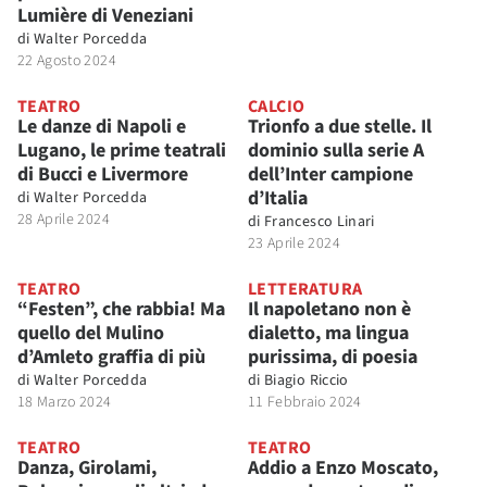
Lumière di Veneziani
di
Walter Porcedda
22 Agosto 2024
TEATRO
CALCIO
Le danze di Napoli e
Trionfo a due stelle. Il
Lugano, le prime teatrali
dominio sulla serie A
di Bucci e Livermore
dell’Inter campione
d’Italia
di
Walter Porcedda
28 Aprile 2024
di
Francesco Linari
23 Aprile 2024
TEATRO
LETTERATURA
“Festen”, che rabbia! Ma
Il napoletano non è
quello del Mulino
dialetto, ma lingua
d’Amleto graffia di più
purissima, di poesia
di
Walter Porcedda
di
Biagio Riccio
18 Marzo 2024
11 Febbraio 2024
TEATRO
TEATRO
Danza, Girolami,
Addio a Enzo Moscato,