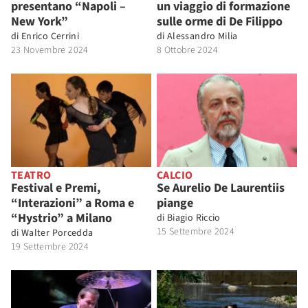
presentano “Napoli –
un viaggio di formazione
New York”
sulle orme di De Filippo
di
Enrico Cerrini
di
Alessandro Milia
23 Novembre 2024
8 Ottobre 2024
TEATRO
CALCIO
Festival e Premi,
Se Aurelio De Laurentiis
“Interazioni” a Roma e
piange
“Hystrio” a Milano
di
Biagio Riccio
15 Settembre 2024
di
Walter Porcedda
19 Settembre 2024