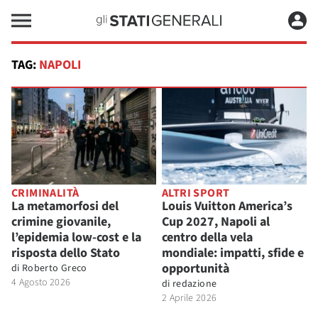
TAG:
NAPOLI
CRIMINALITÀ
ALTRI SPORT
La metamorfosi del
Louis Vuitton America’s
crimine giovanile,
Cup 2027, Napoli al
l’epidemia low-cost e la
centro della vela
risposta dello Stato
mondiale: impatti, sfide e
opportunità
di
Roberto Greco
4 Agosto 2026
di
redazione
2 Aprile 2026