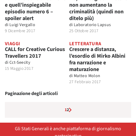
e quell’inspiegabile
non aumentano la
episodio numero 6 –
criminalità (quindi non
spoiler alert
ditelo più)
di
Luigi Vergallo
di
Laboratorio Lapsus
9 Dicembre 2017
25 Ottobre 2017
VIAGGI
LETTERATURA
CALL for Creative Curious
Crescere a distanza,
Travellers 2017
l’esordio di Mirko Albini
fra narrazione e
di
Cct-Seecity
15 Maggio 2017
maturazione
di
Matteo Molon
27 Febbraio 2017
Paginazione degli articoli
1
2
Gli Stati Generali è anche piattaforma di giornalismo