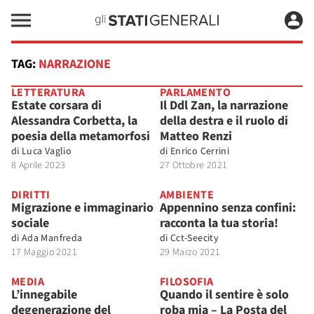
TAG:
NARRAZIONE
LETTERATURA
PARLAMENTO
Estate corsara di
Il Ddl Zan, la narrazione
Alessandra Corbetta, la
della destra e il ruolo di
poesia della metamorfosi
Matteo Renzi
di
Luca Vaglio
di
Enrico Cerrini
8 Aprile 2023
27 Ottobre 2021
DIRITTI
AMBIENTE
Migrazione e immaginario
Appennino senza confini:
sociale
racconta la tua storia!
di
Ada Manfreda
di
Cct-Seecity
17 Maggio 2021
29 Marzo 2021
MEDIA
FILOSOFIA
L’innegabile
Quando il sentire è solo
degenerazione del
roba mia – La Posta del