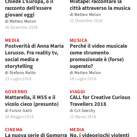
Chiede L’Europa, o il
Mixtape: raccontare la
racconto dell’essere
città attraverso la musica
giovani oggi
di
Matteo Molon
22 Dicembre 2018
di
Matteo Molon
30 Dicembre 2018
MEDIA
MUSICA
Postverità di Anna Maria
Perché il video musicale
Lorusso. Fra reality tv,
come strumento
social media e
promozionale è (forse)
storytelling
superato?
di
Stefano Ratto
di
Matteo Molon
23 Luglio 2018
18 Luglio 2018
GOVERNO
VIAGGI
Mattarella, il M5S e il
CALL for Creative Curious
vicolo cieco (presunto)
Travellers 2018
di
Fulvio Gatti
di
Cct-Seecity
28 Maggio 2018
21 Marzo 2018
CINEMA
MEDIA
La nuova serie di Gomorra
No, i videogiochi violenti