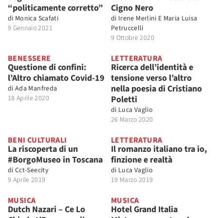
“politicamente corretto”
Cigno Nero
di
Monica Scafati
di
Irene Merlini E Maria Luisa
9 Gennaio 2021
Petruccelli
9 Ottobre 2020
BENESSERE
LETTERATURA
Questione di confini:
Ricerca dell’identità e
l’Altro chiamato Covid-19
tensione verso l’altro
nella poesia di Cristiano
di
Ada Manfreda
18 Aprile 2020
Poletti
di
Luca Vaglio
26 Marzo 2020
BENI CULTURALI
LETTERATURA
La riscoperta di un
Il romanzo italiano tra io,
#BorgoMuseo in Toscana
finzione e realtà
di
Cct-Seecity
di
Luca Vaglio
9 Aprile 2019
19 Marzo 2019
MUSICA
MUSICA
Dutch Nazari – Ce Lo
Hotel Grand Italia