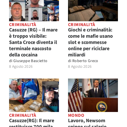
CRIMINALITÀ
CRIMINALITÀ
Casuzze (RG) – Il mare
Giochi e criminalità:
è troppo visibile:
come le mafie usano
Santa Croce diventa il
slot e scommesse
terminale nascosto
online per riciclare
della cocaina
miliardi
di
Giuseppe Bascietto
di
Roberto Greco
8 Agosto 2026
8 Agosto 2026
CRIMINALITÀ
MONDO
Casuzze(RG): Il mare
Lavoro, Newsom
restituisce 700 mila
spinge sul salario