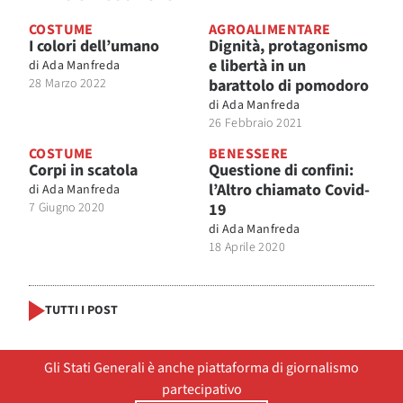
COSTUME
AGROALIMENTARE
I colori dell’umano
Dignità, protagonismo
e libertà in un
di
Ada Manfreda
28 Marzo 2022
barattolo di pomodoro
di
Ada Manfreda
26 Febbraio 2021
COSTUME
BENESSERE
Corpi in scatola
Questione di confini:
l’Altro chiamato Covid-
di
Ada Manfreda
7 Giugno 2020
19
di
Ada Manfreda
18 Aprile 2020
TUTTI I POST
Gli Stati Generali è anche piattaforma di giornalismo
partecipativo