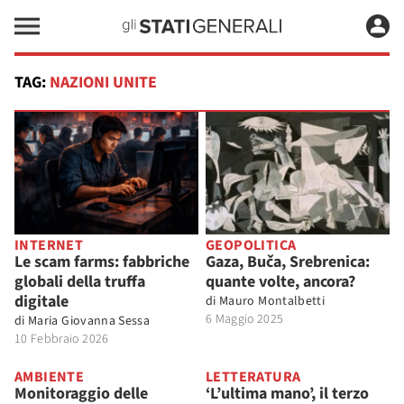
TAG:
NAZIONI UNITE
INTERNET
GEOPOLITICA
Le scam farms: fabbriche
Gaza, Buča, Srebrenica:
globali della truffa
quante volte, ancora?
digitale
di
Mauro Montalbetti
6 Maggio 2025
di
Maria Giovanna Sessa
10 Febbraio 2026
AMBIENTE
LETTERATURA
Monitoraggio delle
‘L’ultima mano’, il terzo