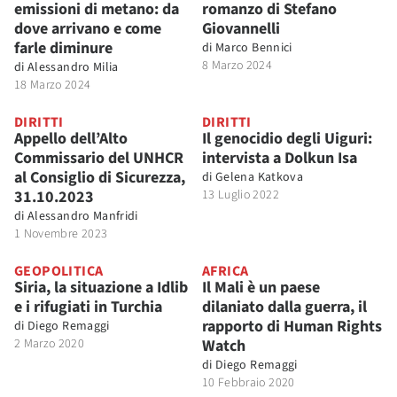
emissioni di metano: da
romanzo di Stefano
dove arrivano e come
Giovannelli
farle diminure
di
Marco Bennici
8 Marzo 2024
di
Alessandro Milia
18 Marzo 2024
DIRITTI
DIRITTI
Appello dell’Alto
Il genocidio degli Uiguri:
Commissario del UNHCR
intervista a Dolkun Isa
al Consiglio di Sicurezza,
di
Gelena Katkova
31.10.2023
13 Luglio 2022
di
Alessandro Manfridi
1 Novembre 2023
GEOPOLITICA
AFRICA
Siria, la situazione a Idlib
Il Mali è un paese
e i rifugiati in Turchia
dilaniato dalla guerra, il
rapporto di Human Rights
di
Diego Remaggi
2 Marzo 2020
Watch
di
Diego Remaggi
10 Febbraio 2020