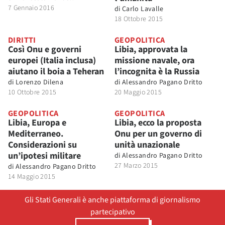
7 Gennaio 2016
di
Carlo Lavalle
18 Ottobre 2015
DIRITTI
GEOPOLITICA
Così Onu e governi
Libia, approvata la
europei (Italia inclusa)
missione navale, ora
aiutano il boia a Teheran
l’incognita è la Russia
di
Lorenzo Dilena
di
Alessandro Pagano Dritto
10 Ottobre 2015
20 Maggio 2015
GEOPOLITICA
GEOPOLITICA
Libia, Europa e
Libia, ecco la proposta
Mediterraneo.
Onu per un governo di
Considerazioni su
unità unazionale
un’ipotesi militare
di
Alessandro Pagano Dritto
27 Marzo 2015
di
Alessandro Pagano Dritto
14 Maggio 2015
Gli Stati Generali è anche piattaforma di giornalismo
partecipativo