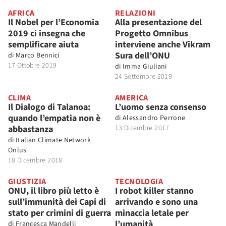
AFRICA
RELAZIONI
Il Nobel per l’Economia
Alla presentazione del
2019 ci insegna che
Progetto Omnibus
semplificare aiuta
interviene anche Vikram
Sura dell’ONU
di
Marco Bennici
17 Ottobre 2019
di
Imma Giuliani
24 Settembre 2019
CLIMA
AMERICA
Il Dialogo di Talanoa:
L’uomo senza consenso
quando l’empatia non è
di
Alessandro Perrone
abbastanza
13 Dicembre 2017
di
Italian Climate Network
Onlus
18 Dicembre 2018
GIUSTIZIA
TECNOLOGIA
ONU, il libro più letto è
I robot killer stanno
sull’immunità dei Capi di
arrivando e sono una
stato per crimini di guerra
minaccia letale per
l’umanità
di
Francesca Mandelli