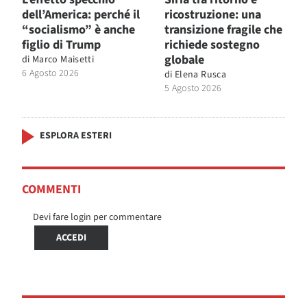
dell’America: perché il
ricostruzione: una
“socialismo” è anche
transizione fragile che
figlio di Trump
richiede sostegno
globale
di
Marco Maisetti
6 Agosto 2026
di
Elena Rusca
5 Agosto 2026
ESPLORA ESTERI
COMMENTI
Devi fare login per commentare
ACCEDI