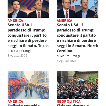
AMERICA
AMERICA
Senato USA. Il
Senato USA. Il
paradosso di Trump:
paradosso di Trump:
conquistare il partito
conquistare il partito
e rischiare di perdere
e rischiare di perdere
seggi in Senato. Texas
seggi in Senato. North
Carolina.
di
Mauro Frangi
8 Agosto 2026
di
Mauro Frangi
8 Agosto 2026
AMERICA
GEOPOLITICA
L’effetto specchio
Siria tra ritorno e