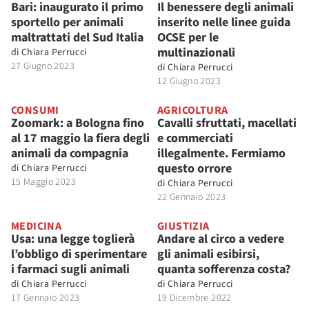
Bari: inaugurato il primo
Il benessere degli animali
sportello per animali
inserito nelle linee guida
maltrattati del Sud Italia
OCSE per le
multinazionali
di
Chiara Perrucci
27 Giugno 2023
di
Chiara Perrucci
12 Giugno 2023
CONSUMI
AGRICOLTURA
Zoomark: a Bologna fino
Cavalli sfruttati, macellati
al 17 maggio la fiera degli
e commerciati
animali da compagnia
illegalmente. Fermiamo
questo orrore
di
Chiara Perrucci
15 Maggio 2023
di
Chiara Perrucci
22 Gennaio 2023
MEDICINA
GIUSTIZIA
Usa: una legge toglierà
Andare al circo a vedere
l’obbligo di sperimentare
gli animali esibirsi,
i farmaci sugli animali
quanta sofferenza costa?
di
Chiara Perrucci
di
Chiara Perrucci
17 Gennaio 2023
19 Dicembre 2022