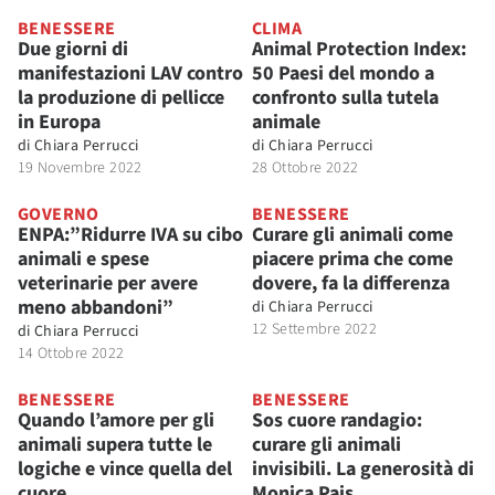
BENESSERE
CLIMA
Due giorni di
Animal Protection Index:
manifestazioni LAV contro
50 Paesi del mondo a
la produzione di pellicce
confronto sulla tutela
in Europa
animale
di
Chiara Perrucci
di
Chiara Perrucci
19 Novembre 2022
28 Ottobre 2022
GOVERNO
BENESSERE
ENPA:”Ridurre IVA su cibo
Curare gli animali come
animali e spese
piacere prima che come
veterinarie per avere
dovere, fa la differenza
meno abbandoni”
di
Chiara Perrucci
12 Settembre 2022
di
Chiara Perrucci
14 Ottobre 2022
BENESSERE
BENESSERE
Quando l’amore per gli
Sos cuore randagio:
animali supera tutte le
curare gli animali
logiche e vince quella del
invisibili. La generosità di
cuore
Monica Pais