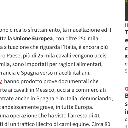
no circa lo sfruttamento, la macellazione ed il
T
tta la
Unione Europea
, con oltre 250 mila
e
la situazione che riguarda l’Italia, è ancora più
c
ro Paese, più di 25 mila cavalli vengono uccisi
s
 mila, sono importati per ragioni alimentari,
d
5
rancia e Spagna verso macelli italiani.
y
hanno prodotto prove documentali che
te ai cavalli in Messico, uccisi e commerciati
B
ntrate anche in Spagna e in Italia, denunciando,
s
 scandalosamente grave, in tutta Europa.
i
una operazione che ha visto l’arresto di 41
d
 di un traffico illecito di carni equine. Circa 80
4