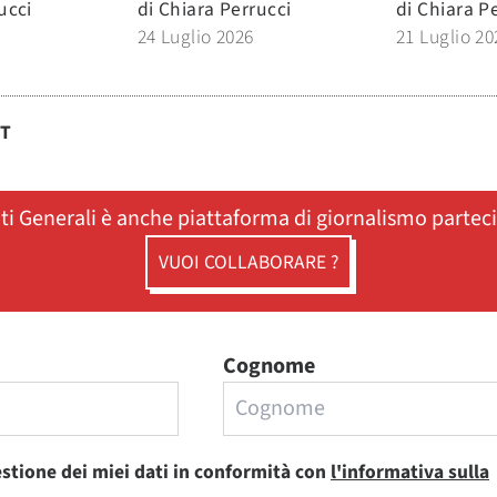
ucci
di
Chiara Perrucci
di
Chiara P
24 Luglio 2026
21 Luglio 20
ST
ati Generali è anche piattaforma di giornalismo partec
VUOI COLLABORARE ?
Cognome
estione dei miei dati in conformità con
l'informativa sulla