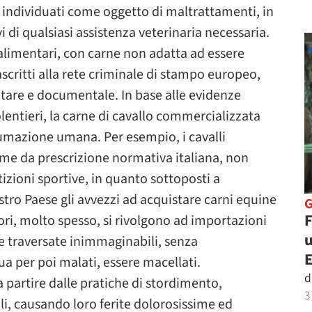
i individuati come oggetto di maltrattamenti, in
i di qualsiasi assistenza veterinaria necessaria.
alimentari, con carne non adatta ad essere
ascritti alla rete criminale di stampo europeo,
ntare e documentale. In base alle evidenze
lentieri, la carne di cavallo commercializzata
umazione umana. Per esempio, i cavalli
ome da prescrizione normativa italiana, non
zioni sportive, in quanto sottoposti a
stro Paese gli avvezzi ad acquistare carni equine
F
ori, molto spesso, si rivolgono ad importazioni
u
ere traversate inimmaginabili, senza
 per poi malati, essere macellati.
d
 partire dalle pratiche di stordimento,
3
li, causando loro ferite dolorosissime ed