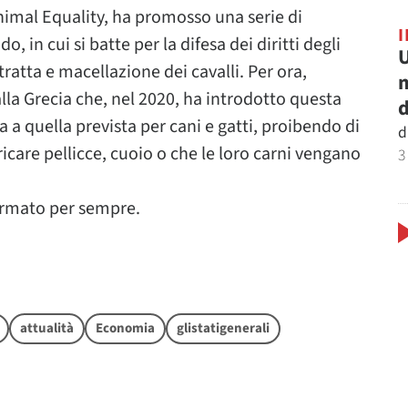
Animal Equality, ha promosso una serie di
, in cui si batte per la difesa dei diritti degli
U
ratta e macellazione dei cavalli. Per ora,
m
lla Grecia che, nel 2020, ha introdotto questa
d
a a quella prevista per cani e gatti, proibendo di
d
bricare pellicce, cuoio o che le loro carni vengano
3
ermato per sempre.
attualità
Economia
glistatigenerali