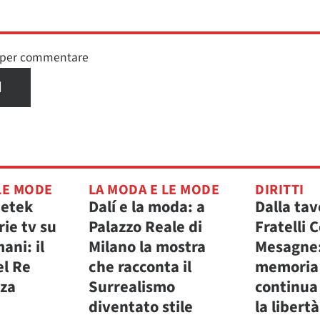
n per commentare
I
LE MODE
LA MODA E LE MODE
DIRITTI
petek
Dalí e la moda: a
Dalla tav
rie tv su
Palazzo Reale di
Fratelli C
ani: il
Milano la mostra
Mesagne:
el Re
che racconta il
memoria
nza
Surrealismo
continua 
diventato stile
la libertà