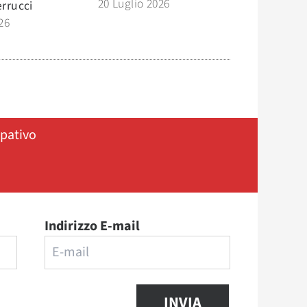
20 Luglio 2026
errucci
26
ipativo
Indirizzo E-mail
INVIA