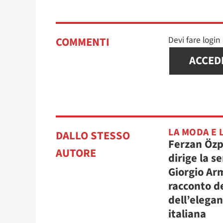
Devi fare logi
COMMENTI
ACCED
LA MODA E 
DALLO STESSO
Ferzan Öz
AUTORE
dirige la se
Giorgio Arm
racconto d
dell’elega
italiana