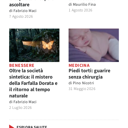
ascoltare
di
Maurilio Fina
1 Agosto 2026
di
Fabrizio Maci
7 Agosto 2026
BENESSERE
MEDICINA
Oltre la società
Piedi torti: guarire
sintetica: il mistero
senza chirurgia
della Farfalla Dorata e
di
Pino Nicotri
il ritorno al tempo
31 Maggio 2026
naturale
di
Fabrizio Maci
2 Luglio 2026
ESPLORA SALUTE