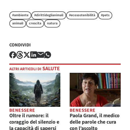
#ambiente
#dirittideglianimali
#ecosostenibilità
#pets
animali
crescita
natura
CONDIVIDI
SALUTE
ALTRI ARTICOLI DI
BENESSERE
BENESSERE
Oltre il rumore: il
Paola Grand, il medico
coraggio del silenzio e
delle parole che cura
la capacità di sapersi
con l’ascolto