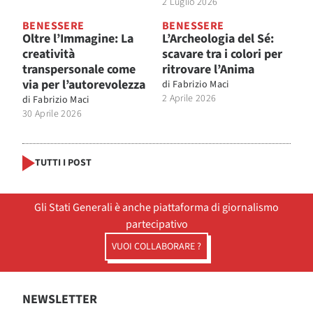
2 Luglio 2026
BENESSERE
BENESSERE
Oltre l’Immagine: La
L’Archeologia del Sé:
creatività
scavare tra i colori per
transpersonale come
ritrovare l’Anima
via per l’autorevolezza
di
Fabrizio Maci
2 Aprile 2026
di
Fabrizio Maci
30 Aprile 2026
TUTTI I POST
Gli Stati Generali è anche piattaforma di giornalismo
partecipativo
VUOI COLLABORARE ?
NEWSLETTER