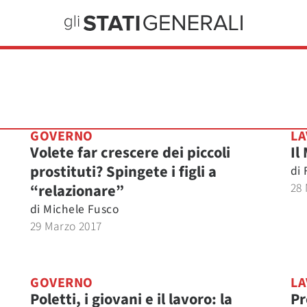
GOVERNO
L
Volete far crescere dei piccoli
Il
prostituti? Spingete i figli a
di
28
“relazionare”
di
Michele Fusco
29 Marzo 2017
GOVERNO
L
Poletti, i giovani e il lavoro: la
Pr