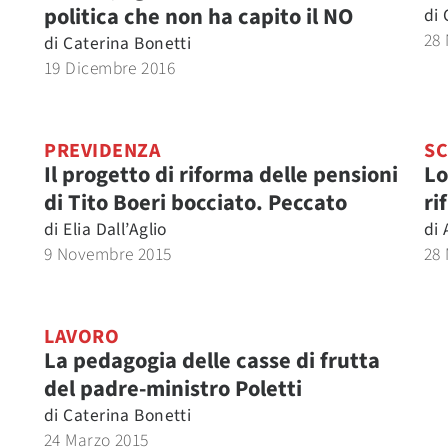
politica che non ha capito il NO
di
28
di
Caterina Bonetti
19 Dicembre 2016
PREVIDENZA
S
Il progetto di riforma delle pensioni
Lo
di Tito Boeri bocciato. Peccato
ri
di
Elia Dall’Aglio
di
9 Novembre 2015
28
LAVORO
La pedagogia delle casse di frutta
del padre-ministro Poletti
di
Caterina Bonetti
24 Marzo 2015