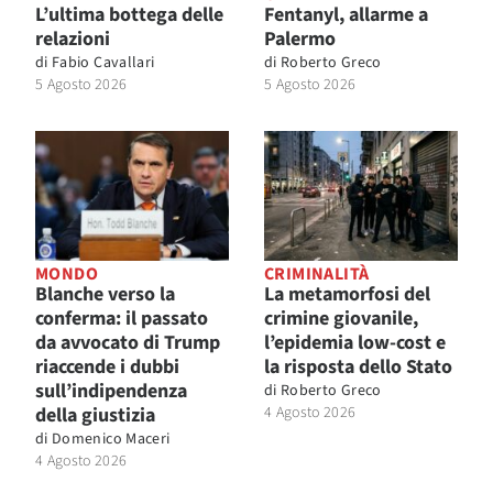
L’ultima bottega delle
Fentanyl, allarme a
relazioni
Palermo
di
Fabio Cavallari
di
Roberto Greco
5 Agosto 2026
5 Agosto 2026
MONDO
CRIMINALITÀ
Blanche verso la
La metamorfosi del
conferma: il passato
crimine giovanile,
da avvocato di Trump
l’epidemia low-cost e
riaccende i dubbi
la risposta dello Stato
sull’indipendenza
di
Roberto Greco
della giustizia
4 Agosto 2026
di
Domenico Maceri
4 Agosto 2026