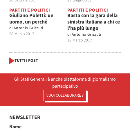
20 Ottobre 2017
29 Giugno 2017
PARTITI E POLITICI
PARTITI E POLITICI
Giuliano Poletti: un
Basta con la gara della
uomo, un perché
sinistra italiana a chi ce
l’ha più lungo
di
Antonio Grizzuti
28 Marzo 2017
di
Antonio Grizzuti
18 Marzo 2017
TUTTI I POST
Gli Stati Generali è anche piattaforma di giornalismo
partecipativo
VUOI COLLABORARE ?
NEWSLETTER
Nome