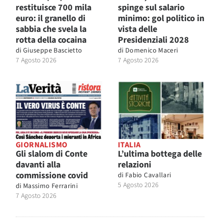
restituisce 700 mila
spinge sul salario
euro: il granello di
minimo: gol politico in
sabbia che svela la
vista delle
rotta della cocaina
Presidenziali 2028
di
Giuseppe Bascietto
di
Domenico Maceri
7 Agosto 2026
7 Agosto 2026
GIORNALISMO
ITALIA
Gli slalom di Conte
L’ultima bottega delle
davanti alla
relazioni
commissione covid
di
Fabio Cavallari
5 Agosto 2026
di
Massimo Ferrarini
7 Agosto 2026