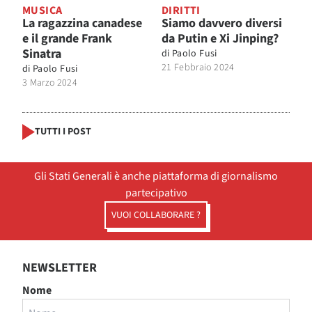
MUSICA
DIRITTI
La ragazzina canadese
Siamo davvero diversi
e il grande Frank
da Putin e Xi Jinping?
Sinatra
di
Paolo Fusi
21 Febbraio 2024
di
Paolo Fusi
3 Marzo 2024
TUTTI I POST
Gli Stati Generali è anche piattaforma di giornalismo
partecipativo
VUOI COLLABORARE ?
NEWSLETTER
Nome