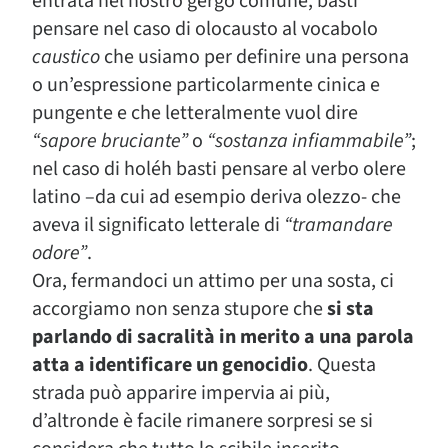
entrata nel nostro gergo comune, basti
pensare nel caso di olocausto al vocabolo
caustico
che usiamo per definire una persona
o un’espressione particolarmente cinica e
pungente e che letteralmente vuol dire
“sapore bruciante”
o
“sostanza infiammabile”
;
nel caso di holéh basti pensare al verbo olere
latino –da cui ad esempio deriva olezzo- che
aveva il significato letterale di
“tramandare
odore”
.
Ora, fermandoci un attimo per una sosta, ci
accorgiamo non senza stupore che
si sta
parlando di sacralità in merito a una parola
atta a identificare un genocidio
. Questa
strada può apparire impervia ai più,
d’altronde è facile rimanere sorpresi se si