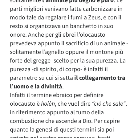
solitamente
l’animale più degno e puro
. Le
parti migliori venivano fatte carbonizzare in
modo tale da regalare i fumi a Zeus, e con il
resto si organizzava un banchetto in suo
onore. Anche per gli ebrei l’olocausto
prevedeva appunto il sacrificio di un animale -
solitamente l’agnello oppure il montone più
forte del gregge- scelto per la sua purezza. La
purezza -di spirito, di corpo- è infatti il
parametro su cui si setta
il collegamento tra
l’uomo e la divinità
.
Infatti il termine ebraico per definire
olocausto è
holèh
, che vuol dire
“ciò che sale”
,
in riferimento appunto al fumo della
combustione che ascende a Dio. Per capire
quanto la genesi di questi termini sia poi