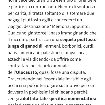
noi invece decidiamo ad esempio di prendere
e partire, in controesodo. Niente di sontuoso
per carità, si tratta soltanto di sistemare due
bagagli piuttosto agili e concederci un
viaggio: destinazione? Memoria, appunto.
Qualcuno già storce il naso immaginando che
il racconto partirà con una
sequela piuttosto
lunga di genocidi
-armeni, borbonici, curdi,
nativi americani, palestinesi, maya, inca,
aztechi e via dicendo- da offrire come
contraltare nel ricordo annuale
dell’
Olocausto
, quasi fosse una disputa.
Ora, credendo nell’essenziale invisibile agli
occhi ci si può interrogare sul motivo per cui
davvero in pochissimi si chiedano perché
venga
adottata tale specifica nomenclatura