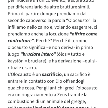
per indicare un unico evento, e soprattutto
per differenziarlo da altre brutture simili.
Prima di partire dunque prendiamo dal
secondo capoverso la parola “Olocausto” la
infiliamo nello zaino e, volendo esagerare, ci
prendiamo anche la locuzione
“offrire come
contraltare”
. Perché? Perché il termine
olocausto significa –e non deriva- in primo
luogo
“bruciare intero”
(òlos = tutto e
kaystòn = bruciare), e ha derivazione –qui sì-
rituale e sacra.
L’Olocausto è un
sacrificio
, un sacrifico è
entrare in contatto con Dio offrendogli
qualche cosa. Per gli antichi greci l’olocausto
era un ringraziamento a Zeus tramite la
combustione di un animale del gregge,