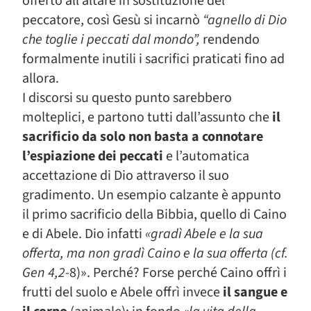
offerto all’altare in sostituzione del
peccatore, così Gesù si incarnò
“agnello di Dio
che toglie i peccati dal mondo”,
rendendo
formalmente inutili i sacrifici praticati fino ad
allora.
I discorsi su questo punto sarebbero
molteplici, e partono tutti dall’assunto che
il
sacrificio da solo non basta a connotare
l’espiazione dei peccati
e l’automatica
accettazione di Dio attraverso il suo
gradimento. Un esempio calzante è appunto
il primo sacrificio della Bibbia, quello di Caino
e di Abele. Dio infatti
«gradì Abele e la sua
offerta, ma non gradì Caino e la sua offerta (cf.
Gen 4,2-
8)». Perché? Forse perché Caino offrì i
frutti del suolo e Abele offrì invece
il sangue e