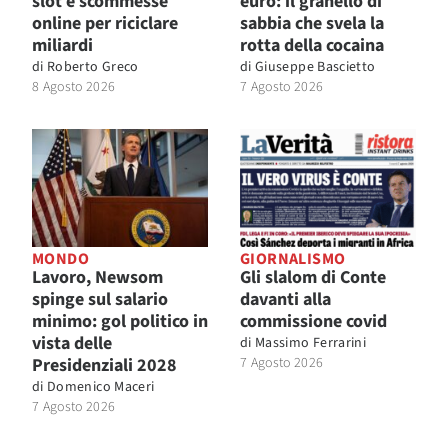
slot e scommesse
euro: il granello di
online per riciclare
sabbia che svela la
miliardi
rotta della cocaina
di
Roberto Greco
di
Giuseppe Bascietto
8 Agosto 2026
7 Agosto 2026
MONDO
GIORNALISMO
Lavoro, Newsom
Gli slalom di Conte
spinge sul salario
davanti alla
minimo: gol politico in
commissione covid
vista delle
di
Massimo Ferrarini
Presidenziali 2028
7 Agosto 2026
di
Domenico Maceri
7 Agosto 2026