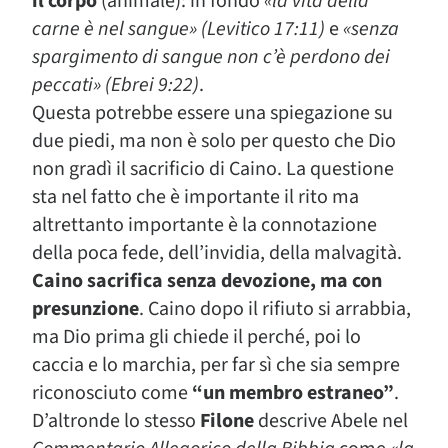
il corpo
(animale): in fondo
«la vita della
carne è nel sangue» (Levitico 17:11)
e
«senza
spargimento di sangue non c’è perdono dei
peccati» (Ebrei 9:22)
.
Questa potrebbe essere una spiegazione su
due piedi, ma non è solo per questo che Dio
non gradì il sacrificio di Caino. La questione
sta nel fatto che è importante il rito ma
altrettanto importante è la connotazione
della poca fede, dell’invidia, della malvagità.
Caino sacrifica senza devozione, ma con
presunzione
. Caino dopo il rifiuto si arrabbia,
ma Dio prima gli chiede il perché, poi lo
caccia e lo marchia, per far sì che sia sempre
riconosciuto come
“un membro estraneo”
.
D’altronde lo stesso
Filone
descrive Abele nel