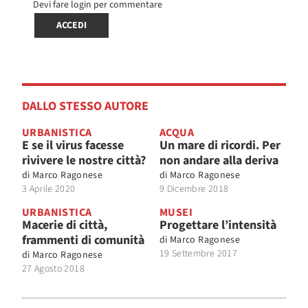
Devi fare login per commentare
ACCEDI
DALLO STESSO AUTORE
URBANISTICA
ACQUA
E se il virus facesse
Un mare di ricordi. Per
rivivere le nostre città?
non andare alla deriva
di
Marco Ragonese
di
Marco Ragonese
3 Aprile 2020
9 Dicembre 2018
URBANISTICA
MUSEI
Macerie di città,
Progettare l’intensità
frammenti di comunità
di
Marco Ragonese
19 Settembre 2017
di
Marco Ragonese
27 Agosto 2018