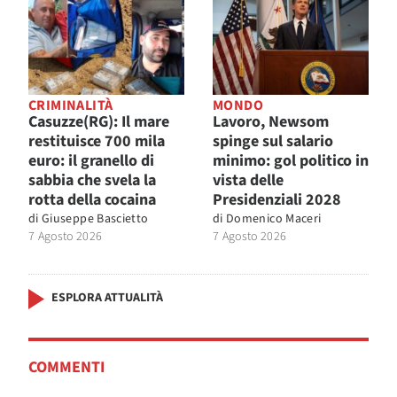
CRIMINALITÀ
MONDO
Casuzze(RG): Il mare
Lavoro, Newsom
restituisce 700 mila
spinge sul salario
euro: il granello di
minimo: gol politico in
sabbia che svela la
vista delle
rotta della cocaina
Presidenziali 2028
di
Giuseppe Bascietto
di
Domenico Maceri
7 Agosto 2026
7 Agosto 2026
ESPLORA ATTUALITÀ
COMMENTI