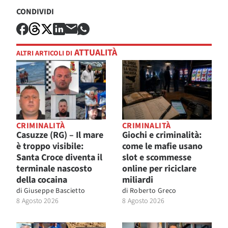
CONDIVIDI
ATTUALITÀ
ALTRI ARTICOLI DI
CRIMINALITÀ
CRIMINALITÀ
Casuzze (RG) – Il mare
Giochi e criminalità:
è troppo visibile:
come le mafie usano
Santa Croce diventa il
slot e scommesse
terminale nascosto
online per riciclare
della cocaina
miliardi
di
Giuseppe Bascietto
di
Roberto Greco
8 Agosto 2026
8 Agosto 2026