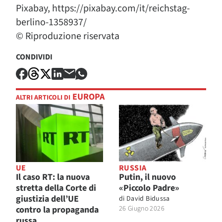
Pixabay, https://pixabay.com/it/reichstag-
berlino-1358937/
© Riproduzione riservata
CONDIVIDI
EUROPA
ALTRI ARTICOLI DI
UE
RUSSIA
Il caso RT: la nuova
Putin, il nuovo
stretta della Corte di
«Piccolo Padre»
giustizia dell’UE
di
David Bidussa
contro la propaganda
26 Giugno 2026
russa