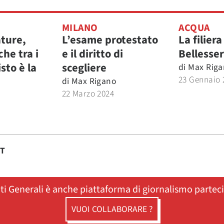
MILANO
ACQUA
ature,
L’esame protestato
La filiera
che tra i
e il diritto di
Bellesse
isto è la
scegliere
di
Max Riga
23 Gennaio 
di
Max Rigano
22 Marzo 2024
ST
ati Generali è anche piattaforma di giornalismo partec
VUOI COLLABORARE ?