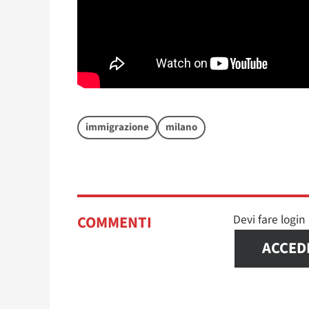
immigrazione
milano
Devi fare logi
COMMENTI
ACCED