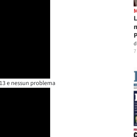
L
m
P
d
7
2013 e nessun problema