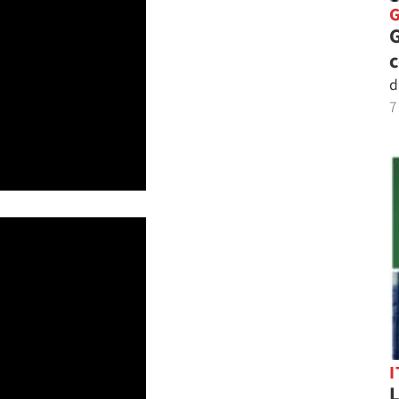
G
d
7
I
L