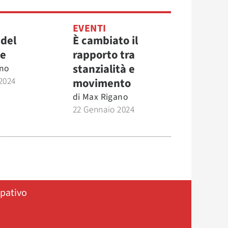
EVENTI
 del
È cambiato il
re
rapporto tra
stanzialità e
no
2024
movimento
di
Max Rigano
22 Gennaio 2024
ipativo