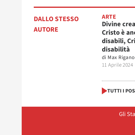
ARTE
DALLO STESSO
Divine cre
AUTORE
Cristo è an
disabili, Cr
disabilità
di
Max Rigano
11 Aprile 2024
TUTTI I PO
Gli St