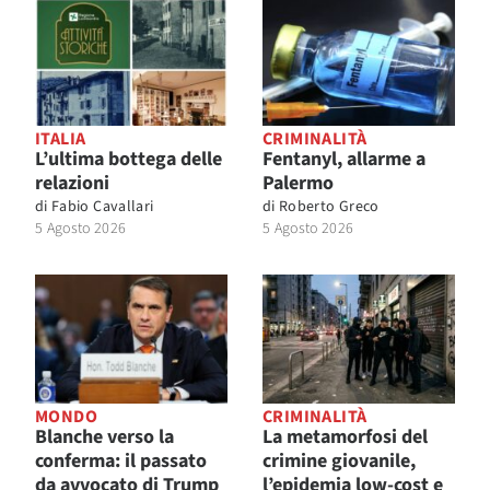
ITALIA
CRIMINALITÀ
L’ultima bottega delle
Fentanyl, allarme a
relazioni
Palermo
di
Fabio Cavallari
di
Roberto Greco
5 Agosto 2026
5 Agosto 2026
MONDO
CRIMINALITÀ
Blanche verso la
La metamorfosi del
conferma: il passato
crimine giovanile,
da avvocato di Trump
l’epidemia low-cost e