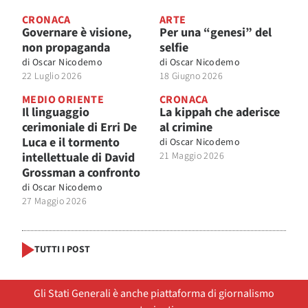
CRONACA
ARTE
Governare è visione,
Per una “genesi” del
non propaganda
selfie
di
Oscar Nicodemo
di
Oscar Nicodemo
22 Luglio 2026
18 Giugno 2026
MEDIO ORIENTE
CRONACA
Il linguaggio
La kippah che aderisce
cerimoniale di Erri De
al crimine
Luca e il tormento
di
Oscar Nicodemo
intellettuale di David
21 Maggio 2026
Grossman a confronto
di
Oscar Nicodemo
27 Maggio 2026
TUTTI I POST
Gli Stati Generali è anche piattaforma di giornalismo