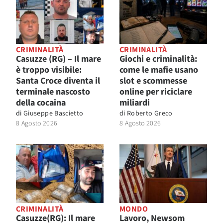
CRIMINALITÀ
CRIMINALITÀ
Casuzze (RG) – Il mare
Giochi e criminalità:
è troppo visibile:
come le mafie usano
Santa Croce diventa il
slot e scommesse
terminale nascosto
online per riciclare
della cocaina
miliardi
di
Giuseppe Bascietto
di
Roberto Greco
8 Agosto 2026
8 Agosto 2026
CRIMINALITÀ
MONDO
Casuzze(RG): Il mare
Lavoro, Newsom