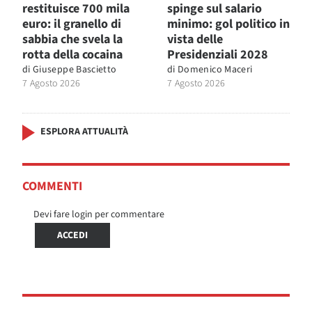
restituisce 700 mila
spinge sul salario
euro: il granello di
minimo: gol politico in
sabbia che svela la
vista delle
rotta della cocaina
Presidenziali 2028
di
Giuseppe Bascietto
di
Domenico Maceri
7 Agosto 2026
7 Agosto 2026
ESPLORA ATTUALITÀ
COMMENTI
Devi fare login per commentare
ACCEDI