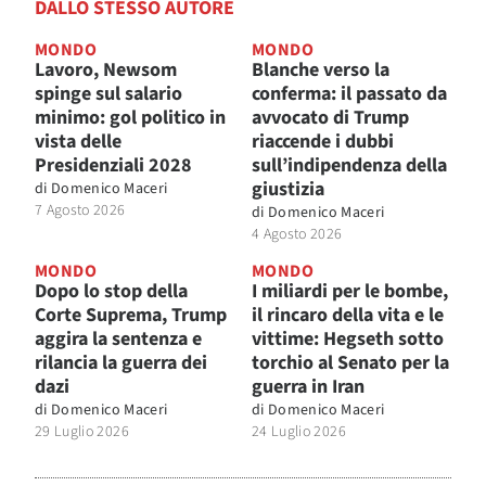
DALLO STESSO AUTORE
MONDO
MONDO
Lavoro, Newsom
Blanche verso la
spinge sul salario
conferma: il passato da
minimo: gol politico in
avvocato di Trump
vista delle
riaccende i dubbi
Presidenziali 2028
sull’indipendenza della
giustizia
di
Domenico Maceri
7 Agosto 2026
di
Domenico Maceri
4 Agosto 2026
MONDO
MONDO
Dopo lo stop della
I miliardi per le bombe,
Corte Suprema, Trump
il rincaro della vita e le
aggira la sentenza e
vittime: Hegseth sotto
rilancia la guerra dei
torchio al Senato per la
dazi
guerra in Iran
di
Domenico Maceri
di
Domenico Maceri
29 Luglio 2026
24 Luglio 2026