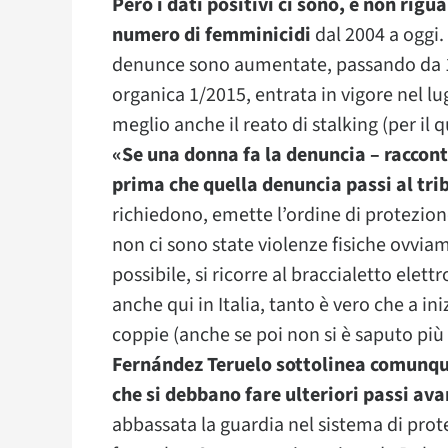
Però i dati positivi ci sono, e non rig
numero di femminicidi
dal 2004 a oggi.
denunce sono aumentate, passando da 13
organica 1/2015, entrata in vigore nel lu
meglio anche il reato di stalking (per il 
«Se una donna fa la denuncia – raccont
prima che quella denuncia passi al tri
richiedono, emette l’ordine di protezione
non ci sono state violenze fisiche ovviam
possibile, si ricorre al braccialetto ele
anche qui in Italia, tanto è vero che a in
coppie (anche se poi non si è saputo più 
Fernández Teruelo sottolinea comunqu
che si debbano fare ulteriori passi ava
abbassata la guardia nel sistema di pro