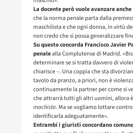
maschio».
La docente però vuole avanzare anche 
che la norma penale parta dalla premess
maschilista e che ogni donna, in virtù de
non credo che si possa generalizzare fin
Su questo concorda Francisco Javier Pa
penale
alla Complutense di Madrid. «Bis
determinare se si tratta davvero di viol
chiarisce –. Una coppia che sta divorziand
tavolo da pranzo, a priori, non è violen
continuamente la partner per come si ve
che attrarrà tutti gli altri uomini, allora 
machista
. Ma se vogliamo lottare contr
identificarla adeguatamente».
Entrambi i giuristi concordano comunq