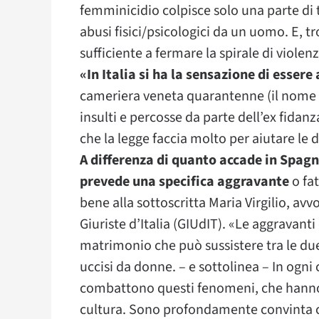
femminicidio colpisce solo una parte di
abusi fisici/psicologici da un uomo. E,
sufficiente a fermare la spirale di violen
«In Italia si ha la sensazione di esser
cameriera veneta quarantenne (il nome è 
insulti e percosse da parte dell’ex fidan
che la legge faccia molto per aiutare le 
A differenza di quanto accade in Spag
prevede una specifica aggravante
o fat
bene alla sottoscritta Maria Virgilio, a
Giuriste d’Italia (GIUdIT). «Le aggravanti
matrimonio che può sussistere tra le du
uccisi da donne. – e sottolinea – In ogni 
combattono questi fenomeni, che hanno a
cultura. Sono profondamente convinta c