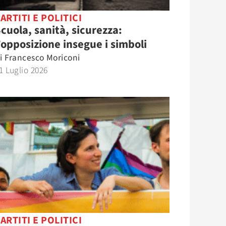
ARTITI E POLITICI
cuola, sanità, sicurezza:
’opposizione insegue i simboli
i
Francesco Moriconi
1 Luglio 2026
ARTITI E POLITICI