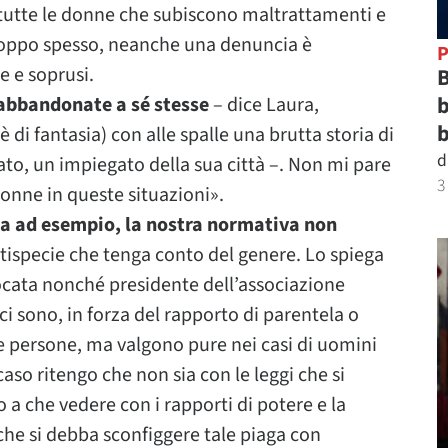
 tutte le donne che subiscono maltrattamenti e
 troppo spesso, neanche una denuncia è
P
ze e soprusi.
B
b
e abbandonate a sé stesse
– dice Laura,
b
di fantasia) con alle spalle una brutta storia di
d
zato, un impiegato della sua città –. Non mi pare
3
donne in queste situazioni».
na ad esempio, la nostra normativa non
tispecie che tenga conto del genere. Lo spiega
vvocata nonché presidente dell’associazione
 ci sono, in forza del rapporto di parentela o
e persone, ma valgono pure nei casi di uomini
caso ritengo che non sia con le leggi che si
 che vedere con i rapporti di potere e la
he si debba sconfiggere tale piaga con