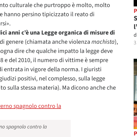
nto culturale che purtroppo è molto, molto
P
 hanno persino tipicizzato il reato di
S
rsi».
l
ici anni c’è una Legge organica di misure di
d
 di genere (chiamata anche violenza
machista
),
3
sogna dire che qualche impatto la legge deve
8 e del 2010, il numero di vittime è sempre
i entrata in vigore della norma. I giuristi
iudizi positivi, nel complesso, sulla legge
uito sulla stessa materia). Ma dicono anche che
o spagnolo contro la
P