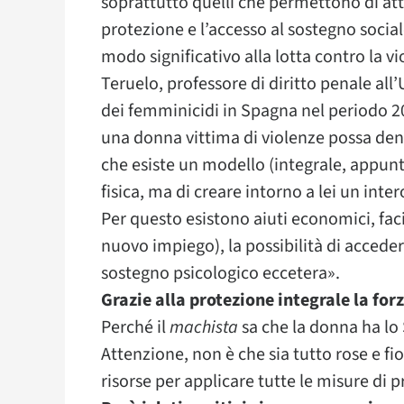
soprattutto quelli che permettono di atti
protezione e l’accesso al sostegno socia
modo significativo alla lotta contro la v
Teruelo, professore di diritto penale all’
dei femminicidi in Spagna nel periodo 200
una donna vittima di violenze possa den
che esiste un modello (integrale, appunt
fisica, ma di creare intorno a lei un int
Per questo esistono aiuti economici, fac
nuovo impiego), la possibilità di accede
sostegno psicologico eccetera».
Grazie alla protezione integrale la f
Perché il
machista
sa che la donna ha lo 
Attenzione, non è che sia tutto rose e 
risorse per applicare tutte le misure di p