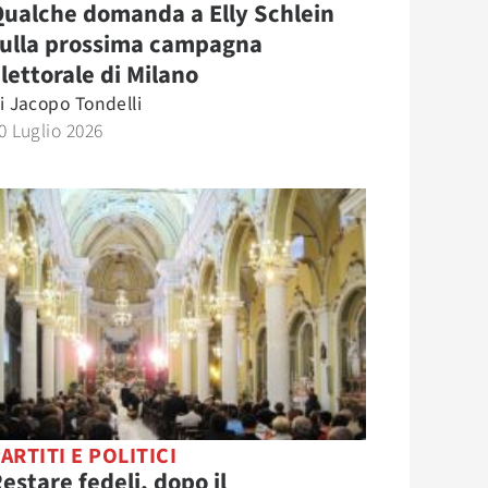
ualche domanda a Elly Schlein
sulla prossima campagna
lettorale di Milano
i
Jacopo Tondelli
0 Luglio 2026
ARTITI E POLITICI
estare fedeli, dopo il