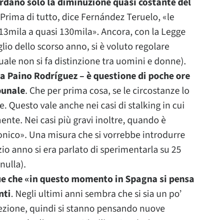
uardano solo la diminuzione quasi costante del
 Prima di tutto, dice Fernández Teruelo, «le
mila a quasi 130mila». Ancora, con la Legge
glio dello scorso anno, si è voluto regolare
quale non si fa distinzione tra uomini e donne).
a Paino Rodríguez – è questione di poche ore
bunale
. Che per prima cosa, se le circostanze lo
. Questo vale anche nei casi di stalking in cui
ente. Nei casi più gravi inoltre, quando è
ttronico». Una misura che si vorrebbe introdurre
izio anno si era parlato di sperimentarla su 25
nulla).
e che «in questo momento in Spagna si pensa
nti
. Negli ultimi anni sembra che si sia un po’
tezione, quindi si stanno pensando nuove