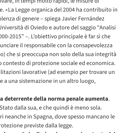
vare, in tempi molto rapidi, le misure di
le. «La Legge organica del 2004 ha contribuito in
iolenza di genere – spiega Javier Fernández
Università di Oviedo e autore del saggio “Analisi
0-2015” –. L’obiettivo principale è far sì che
unciare il responsabile con la consapevolezza
o) che si preoccupa non solo della sua integrità
ero contesto di protezione sociale ed economica.
ilitazioni lavorative (ad esempio per trovare un
re a una sistemazione in un altro luogo,
orza deterrente della norma penale aumenta
.
Stato dalla sua, e che quindi è meno sola.
fiori neanche in Spagna, dove spesso mancano le
rotezione previste dalla legge.