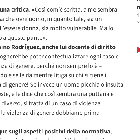
m
una critica
. «Così com’è scritta, a me sembra
d
a che ogni uomo, in quanto tale, sia un
2
ll’essere donna, sia molto vulnerabile. Ma io
o a questo punto».
ino Rodríguez, anche lui docente di diritto
ognerebbe poter contestualizzare ogni caso e
enza di genere, perché non sempre lo è –
o e se le dà mentre litiga su chi si tiene il
za di genere! Se invece un uomo picchia o insulta
ste, e le dice che così sembra una puttana e
è diverso, si tratta di un caso di violenza
o la violenza di genere dobbiamo prima
ue sugli aspetti positivi della normativa
,