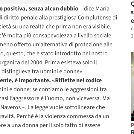
Q
o positiva, senza alcun dubbio
– dice María
 diritto penale alla prestigiosa Complutense di
e
ocietà su una realtà che prima non era visibile.
d
 c’è molta più consapevolezza a livello sociale.
3
 meno offerto un’alternativa di protezione alle
o, questo, che è stato introdotto nel nostro
rganica del 2004. Prima esisteva solo il
 distingueva tra uomini e donne».
ente, è importante. «Riflette nel codice
ini e donne: se contiamo le aggressioni tra
casi l’aggressore è l’uomo, non viceversa. Ma
Naveros –. La legge vuole sottolineare che
 gravità. Perché è la violenza commessa da un
P
ore a una donna per il solo fatto di essere
R