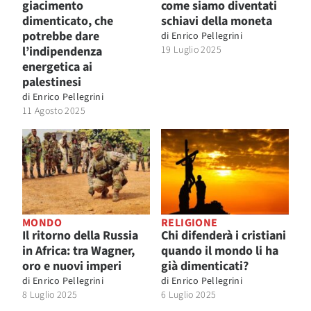
giacimento
come siamo diventati
dimenticato, che
schiavi della moneta
potrebbe dare
di
Enrico Pellegrini
l’indipendenza
19 Luglio 2025
energetica ai
palestinesi
di
Enrico Pellegrini
11 Agosto 2025
MONDO
RELIGIONE
Il ritorno della Russia
Chi difenderà i cristiani
in Africa: tra Wagner,
quando il mondo li ha
oro e nuovi imperi
già dimenticati?
di
Enrico Pellegrini
di
Enrico Pellegrini
8 Luglio 2025
6 Luglio 2025