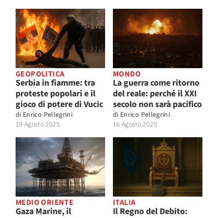
GEOPOLITICA
MONDO
Serbia in fiamme: tra
La guerra come ritorno
proteste popolari e il
del reale: perché il XXI
gioco di potere di Vucic
secolo non sarà pacifico
di
Enrico Pellegrini
di
Enrico Pellegrini
19 Agosto 2025
16 Agosto 2025
MEDIO ORIENTE
ITALIA
Gaza Marine, il
Il Regno del Debito: