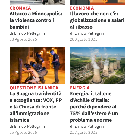
CRONACA
ECONOMIA
Attacco a Minneapolis:
Il lavoro che non c’è:
la violenza contro i
globalizzazione e salari
bambini
al ribasso
di
Enrico Pellegrini
di
Enrico Pellegrini
28 Agosto 2025
26 Agosto 2025
QUESTIONE ISLAMICA
ENERGIA
La Spagna tra identità
Energia, il tallone
e accoglienza: VOX, PP
d’Achille d’Italia:
e la Chiesa di fronte
perché dipendere al
all’immigrazione
75% dall’estero è un
islamica
problema enorme
di
Enrico Pellegrini
di
Enrico Pellegrini
25 Agosto 2025
21 Agosto 2025