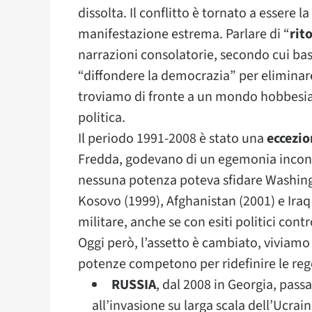
dissolta. Il conflitto è tornato a essere l
manifestazione estrema. Parlare di “
rit
narrazioni consolatorie, secondo cui b
“diffondere la democrazia” per eliminare 
troviamo di fronte a un mondo hobbesian
politica.
Il periodo 1991-2008 è stato una
eccezio
Fredda, godevano di un egemonia incont
nessuna potenza poteva sfidare Washingt
Kosovo (1999), Afghanistan (2001) e Iraq 
militare, anche se con esiti politici contr
Oggi però, l’assetto è cambiato, viviamo
potenze competono per ridefinire le rego
RUSSIA
, dal 2008 in Georgia, pass
all’invasione su larga scala dell’Ucrai