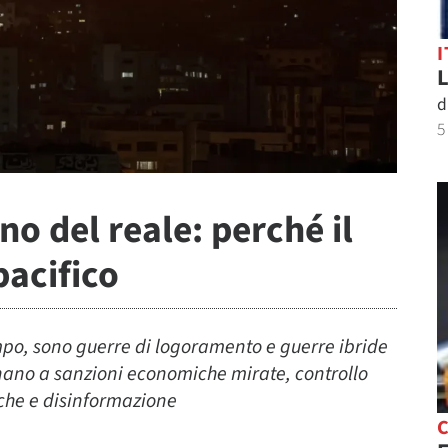
I
L
d
5
no del reale: perché il
pacifico
ampo, sono guerre di logoramento e guerre ibride
gnano a sanzioni economiche mirate, controllo
tiche e disinformazione
C