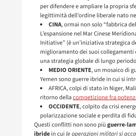
per difendere e ampliare la propria sf
legittimità dell’ordine liberale nato ne
CINA
, ormai non solo “fabbrica de
L’espansione nel Mar Cinese Meridiona
Initiative” (è un’iniziativa strategica
miglioramento dei suoi collegamenti c
una strategia globale di lungo periodo
MEDIO ORIENTE
, un mosaico di gue
Yemen sono guerre ibride in cui si int
AFRICA, colpi di stato in Niger, Mali
ritorno della
competizione fra potenz
OCCIDENTE
, colpito da crisi energ
polarizzazione sociale e perdita di fidu
Questi conflitti non sono più
guerre-la
ibride
in cui
le operazioni militari si 