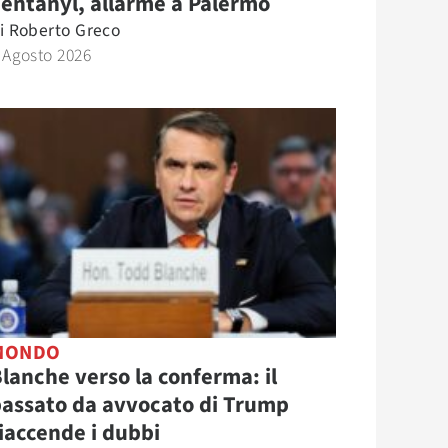
entanyl, allarme a Palermo
i
Roberto Greco
 Agosto 2026
MONDO
lanche verso la conferma: il
assato da avvocato di Trump
iaccende i dubbi