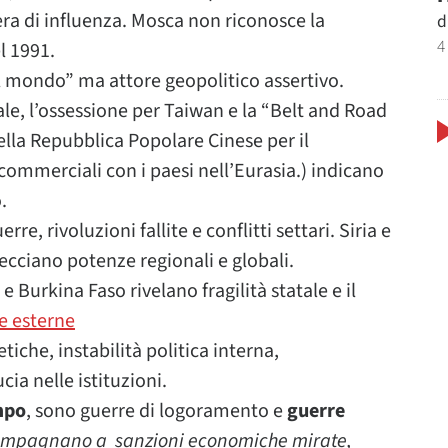
era di influenza. Mosca non riconosce la
d
4
l 1991.
l mondo” ma attore geopolitico assertivo.
le, l’ossessione per Taiwan e la “Belt and Road
 della Repubblica Popolare Cinese per il
ommerciali con i paesi nell’Eurasia.) indicano
.
rre, rivoluzioni fallite e conflitti settari. Siria e
recciano potenze regionali e globali.
 e Burkina Faso rivelano fragilità statale e il
e esterne
etiche, instabilità politica interna,
cia nelle istituzioni.
mpo
, sono guerre di logoramento e
guerre
accompagnano a sanzioni economiche mirate,