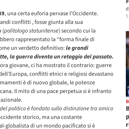
F
d
89
, una certa euforia pervase l’Occidente.
5
ndi conflitti , fosse giunta alla sua
 (
politologo statunitense
) secondo cui la
ebbero rappresentato la “forma finale di
me un verdetto definitivo:
le grandi
itte, la guerra diventa un retaggio del passato.
ncora giovane, ci ha mostrato il contrario: guerre
ll’Europa, conflitti etnici e religiosi devastano
i armamenti è di nuovo globale, le potenze
na. Il mito di una pace perpetua si è infranto
nazionale.
B
 del politico è fondato sulla distinzione tra amico
p
accidente storico, ma una costante
r
ral-globalista di un mondo pacificato si è