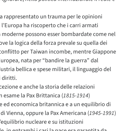
ha rappresentato un trauma per le opinioni
’Europa ha riscoperto che i carri armati
ittà moderne possono esser bombardate come nel
ove la logica della forza prevale su quella dei
un conflitto per Taiwan incombe, mentre Giappone
Europea, nata per “bandire la guerra” dal
stria bellica e spese militari, il linguaggio del
diritti.
ezione e anche la storia delle relazioni
 esame la Pax Brittanica (
1815-1914
)
 ed economica britannica e a un equilibrio di
di Vienna, oppure la Pax Americana (
1945-1991
)
equilibrio nucleare e su istituzioni
e, in entrambi i casi la pace era garantita da