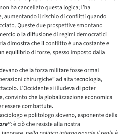
non ha cancellato questa logica; l’ha
 aumentando il rischio di conflitti quando
nacciato. Queste due prospettive smontano
ercio o la diffusione di regimi democratici
ia dimostra che il conflitto è una costante e
un equilibrio di forze, spesso imposto dalla
edevano che la forza militare fosse ormai
perazioni chirurgiche” ad alta tecnologia,
tacolo. L’Occidente si illudeva di poter
e, convinto che la globalizzazione economica
er essere combattute.
 sociologo e politologo sloveno, esponente della
mpre”
: è ciò che resiste alla nostra
 ignorare,
nella politica internazionale il reale è