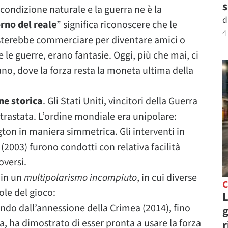
s
a condizione naturale e la guerra ne è la
d
orno del reale
” significa riconoscere che le
4
asterebbe commerciare per diventare amici o
le guerre, erano fantasie. Oggi, più che mai, ci
o, dove la forza resta la moneta ultima della
ne storica
. Gli Stati Uniti, vincitori della Guerra
rastata. L’ordine mondiale era unipolare:
on in maniera simmetrica. Gli interventi in
(2003) furono condotti con relativa facilità
oversi.
 in un
multipolarismo incompiuto
, in cui diverse
C
le del gioco:
L
ando dall’annessione della Crimea (2014), fino
g
na, ha dimostrato di esser pronta a usare la forza
r