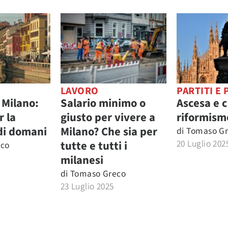
LAVORO
PARTITI E 
 Milano:
Salario minimo o
Ascesa e 
r la
giusto per vivere a
riformism
di domani
Milano? Che sia per
di
Tomaso G
20 Luglio 202
tutte e tutti i
eco
milanesi
di
Tomaso Greco
23 Luglio 2025