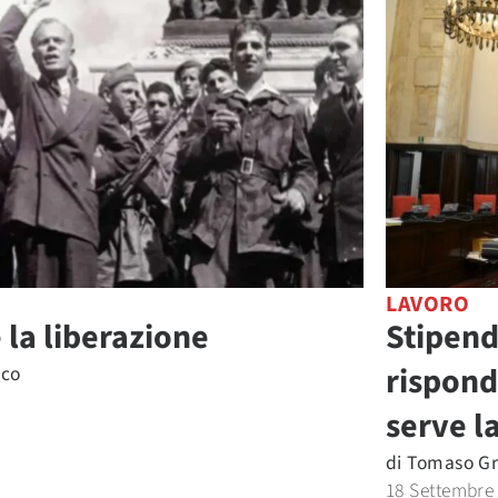
LAVORO
 la liberazione
Stipend
rispond
eco
serve la
di
Tomaso G
18 Settembre