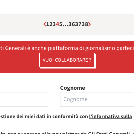
1
2
3
4
5
…
36
37
38
ati Generali è anche piattaforma di giornalismo partec
VUOI COLLABORARE ?
Cognome
estione dei miei dati in conformità con
l'informativa sulla