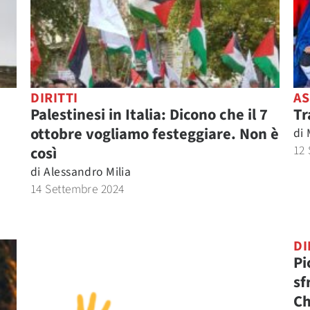
DIRITTI
AS
Palestinesi in Italia: Dicono che il 7
Tr
ottobre vogliamo festeggiare. Non è
di
12 
così
di
Alessandro Milia
14 Settembre 2024
DI
Pi
sf
Ch