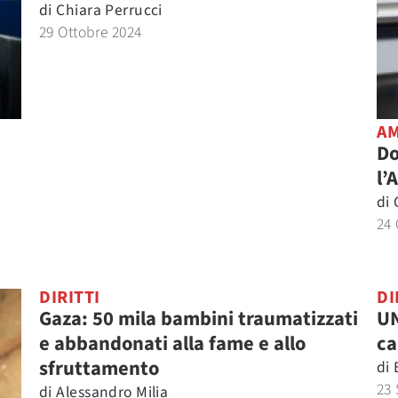
di
Chiara Perrucci
29 Ottobre 2024
AM
Do
l’
di
24 
DIRITTI
DI
Gaza: 50 mila bambini traumatizzati
UN
e abbandonati alla fame e allo
ca
sfruttamento
di
23 
di
Alessandro Milia