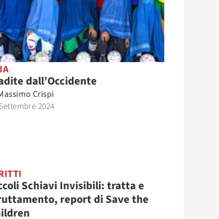
IA
adite dall’Occidente
Massimo Crispi
Settembre 2024
RITTI
ccoli Schiavi Invisibili: tratta e
ruttamento, report di Save the
ildren