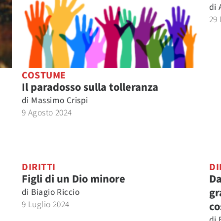
di
29 
COSTUME
Il paradosso sulla tolleranza
di
Massimo Crispi
9 Agosto 2024
DIRITTI
DI
Figli di un Dio minore
Da
gr
di
Biagio Riccio
9 Luglio 2024
co
di