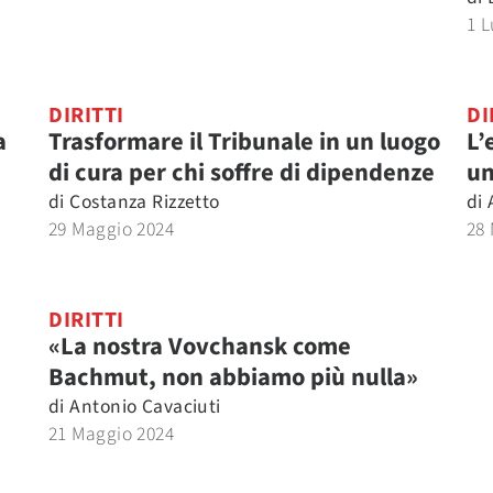
1 L
DIRITTI
DI
a
Trasformare il Tribunale in un luogo
L’
di cura per chi soffre di dipendenze
un
di
Costanza Rizzetto
di
29 Maggio 2024
28
DIRITTI
«La nostra Vovchansk come
Bachmut, non abbiamo più nulla»
di
Antonio Cavaciuti
21 Maggio 2024