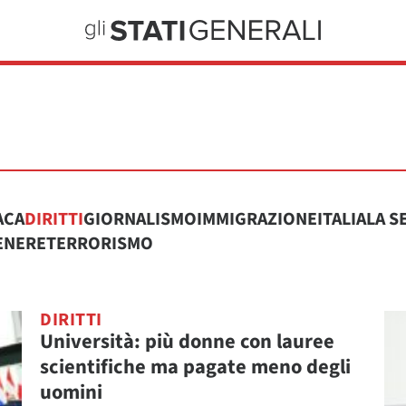
ACA
DIRITTI
GIORNALISMO
IMMIGRAZIONE
ITALIA
LA S
ENERE
TERRORISMO
DIRITTI
Università: più donne con lauree
scientifiche ma pagate meno degli
uomini