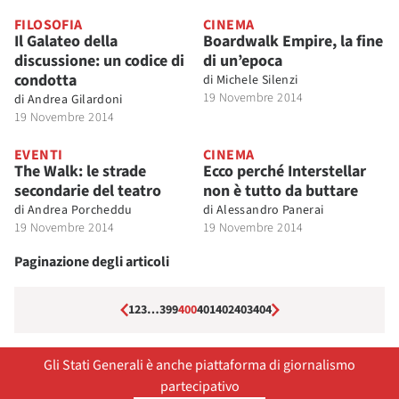
FILOSOFIA
CINEMA
Il Galateo della
Boardwalk Empire, la fine
discussione: un codice di
di un’epoca
condotta
di
Michele Silenzi
19 Novembre 2014
di
Andrea Gilardoni
19 Novembre 2014
EVENTI
CINEMA
The Walk: le strade
Ecco perché Interstellar
secondarie del teatro
non è tutto da buttare
di
Andrea Porcheddu
di
Alessandro Panerai
19 Novembre 2014
19 Novembre 2014
Paginazione degli articoli
1
2
3
…
399
400
401
402
403
404
Gli Stati Generali è anche piattaforma di giornalismo
partecipativo