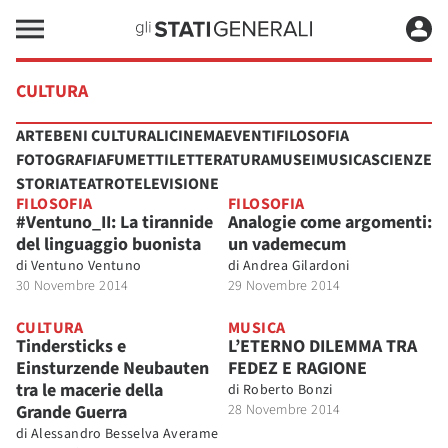
CULTURA
ARTE
BENI CULTURALI
CINEMA
EVENTI
FILOSOFIA
FOTOGRAFIA
FUMETTI
LETTERATURA
MUSEI
MUSICA
SCIENZE
STORIA
TEATRO
TELEVISIONE
FILOSOFIA
FILOSOFIA
#Ventuno_II: La tirannide
Analogie come argomenti:
del linguaggio buonista
un vademecum
di
Ventuno Ventuno
di
Andrea Gilardoni
30 Novembre 2014
29 Novembre 2014
CULTURA
MUSICA
Tindersticks e
L’ETERNO DILEMMA TRA
Einsturzende Neubauten
FEDEZ E RAGIONE
tra le macerie della
di
Roberto Bonzi
Grande Guerra
28 Novembre 2014
di
Alessandro Besselva Averame