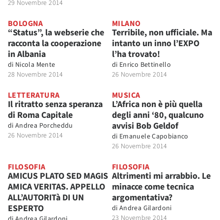
29 Novembre 2014
BOLOGNA
MILANO
“Status”, la webserie che
Terribile, non ufficiale. Ma
racconta la cooperazione
intanto un inno l’EXPO
in Albania
l’ha trovato!
di
Nicola Mente
di
Enrico Bettinello
28 Novembre 2014
26 Novembre 2014
LETTERATURA
MUSICA
Il ritratto senza speranza
L’Africa non è più quella
di Roma Capitale
degli anni ‘80, qualcuno
avvisi Bob Geldof
di
Andrea Porcheddu
26 Novembre 2014
di
Emanuele Capobianco
26 Novembre 2014
FILOSOFIA
FILOSOFIA
AMICUS PLATO SED MAGIS
Altrimenti mi arrabbio. Le
AMICA VERITAS. APPELLO
minacce come tecnica
ALL’AUTORITà DI UN
argomentativa?
ESPERTO
di
Andrea Gilardoni
23 Novembre 2014
di
Andrea Gilardoni