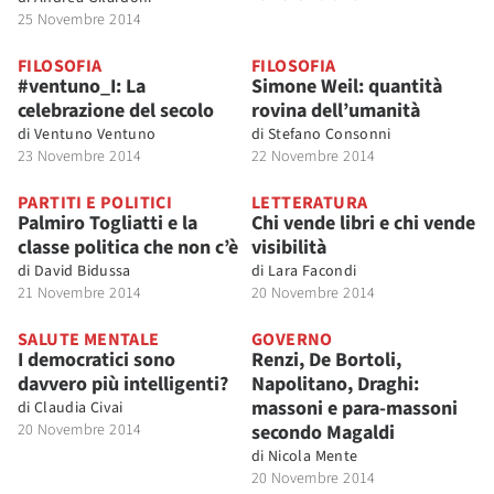
25 Novembre 2014
FILOSOFIA
FILOSOFIA
#ventuno_I: La
Simone Weil: quantità
celebrazione del secolo
rovina dell’umanità
di
Ventuno Ventuno
di
Stefano Consonni
23 Novembre 2014
22 Novembre 2014
PARTITI E POLITICI
LETTERATURA
Palmiro Togliatti e la
Chi vende libri e chi vende
classe politica che non c’è
visibilità
di
David Bidussa
di
Lara Facondi
21 Novembre 2014
20 Novembre 2014
SALUTE MENTALE
GOVERNO
I democratici sono
Renzi, De Bortoli,
davvero più intelligenti?
Napolitano, Draghi:
massoni e para-massoni
di
Claudia Civai
20 Novembre 2014
secondo Magaldi
di
Nicola Mente
20 Novembre 2014