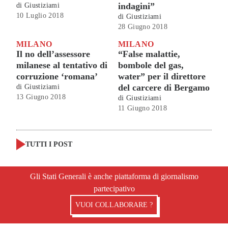
indagini”
di
Giustiziami
10 Luglio 2018
di
Giustiziami
28 Giugno 2018
MILANO
MILANO
Il no dell’assessore
“False malattie,
milanese al tentativo di
bombole del gas,
corruzione ‘romana’
water” per il direttore
del carcere di Bergamo
di
Giustiziami
13 Giugno 2018
di
Giustiziami
11 Giugno 2018
TUTTI I POST
Gli Stati Generali è anche piattaforma di giornalismo
partecipativo
VUOI COLLABORARE ?