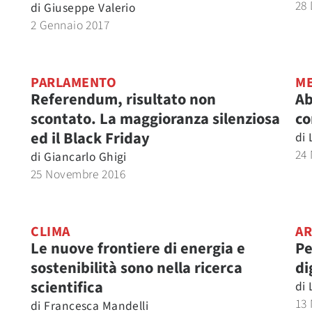
28
di
Giuseppe Valerio
2 Gennaio 2017
PARLAMENTO
ME
Referendum, risultato non
Ab
scontato. La maggioranza silenziosa
co
ed il Black Friday
di
24
di
Giancarlo Ghigi
25 Novembre 2016
CLIMA
AR
Le nuove frontiere di energia e
Pe
sostenibilità sono nella ricerca
di
scientifica
di
13
di
Francesca Mandelli