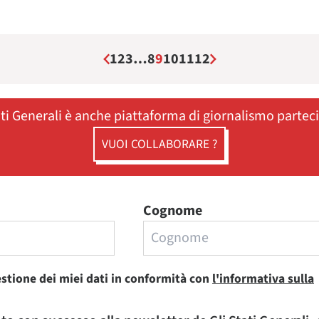
1
2
3
…
8
9
10
11
12
ati Generali è anche piattaforma di giornalismo partec
VUOI COLLABORARE ?
Cognome
estione dei miei dati in conformità con
l'informativa sulla