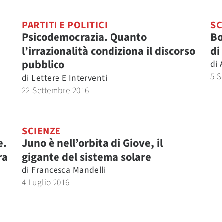
PARTITI E POLITICI
SC
Psicodemocrazia. Quanto
Bo
l’irrazionalità condiziona il discorso
di
pubblico
di
5 S
di
Lettere E Interventi
22 Settembre 2016
SCIENZE
e.
Juno è nell’orbita di Giove, il
ra
gigante del sistema solare
di
Francesca Mandelli
4 Luglio 2016