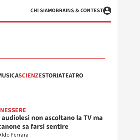
CHI SIAMO
BRAINS & CONTEST
MUSICA
SCIENZE
STORIA
TEATRO
NESSERE
i audiolesi non ascoltano la TV ma
 canone sa farsi sentire
Aldo Ferrara