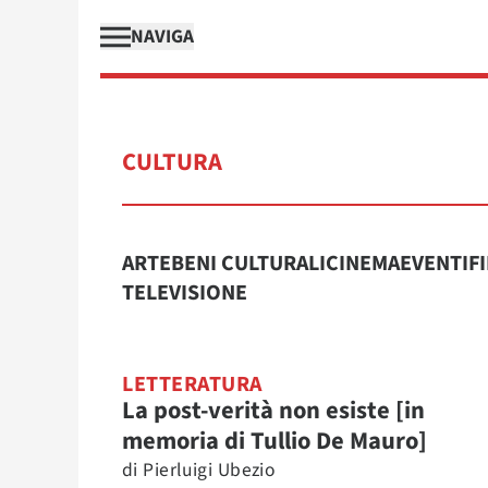
NAVIGA
CULTURA
ARTE
BENI CULTURALI
CINEMA
EVENTI
F
TELEVISIONE
LETTERATURA
La post-verità non esiste [in
memoria di Tullio De Mauro]
di
Pierluigi Ubezio