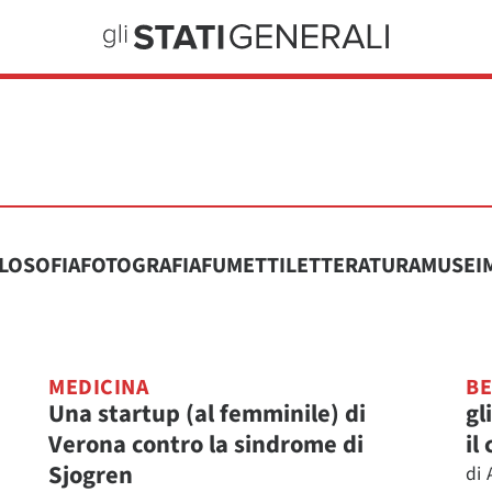
ILOSOFIA
FOTOGRAFIA
FUMETTI
LETTERATURA
MUSEI
MEDICINA
BE
Una startup (al femminile) di
gl
Verona contro la sindrome di
il
Sjogren
di