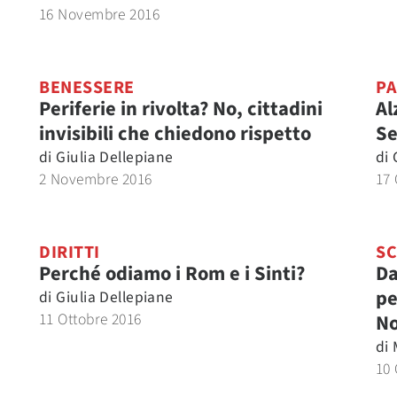
16 Novembre 2016
BENESSERE
PA
Periferie in rivolta? No, cittadini
Al
invisibili che chiedono rispetto
Se
di
Giulia Dellepiane
di
2 Novembre 2016
17 
DIRITTI
SC
Perché odiamo i Rom e i Sinti?
Da
pe
di
Giulia Dellepiane
11 Ottobre 2016
No
di
10 