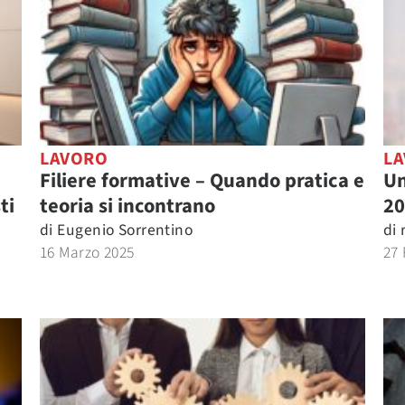
LAVORO
L
Filiere formative – Quando pratica e
Un
ti
teoria si incontrano
20
di
Eugenio Sorrentino
di
16 Marzo 2025
27 