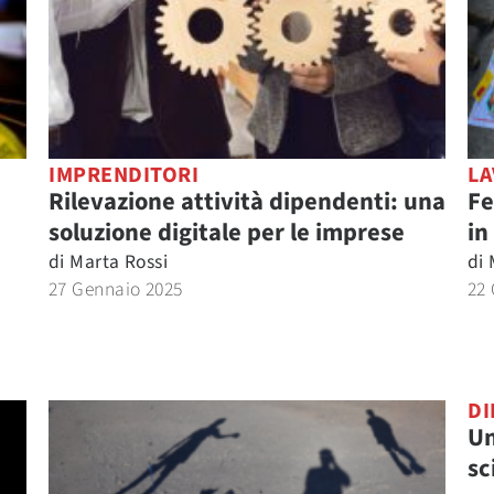
IMPRENDITORI
L
Rilevazione attività dipendenti: una
Fe
soluzione digitale per le imprese
in
di
Marta Rossi
di
27 Gennaio 2025
22
DI
Un
sc