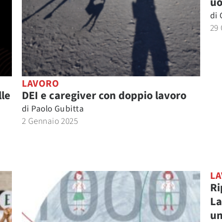
uo
di
29 
LAVORO
lle
DEI e caregiver con doppio lavoro
di
Paolo Gubitta
2 Gennaio 2025
L
Ri
La
un