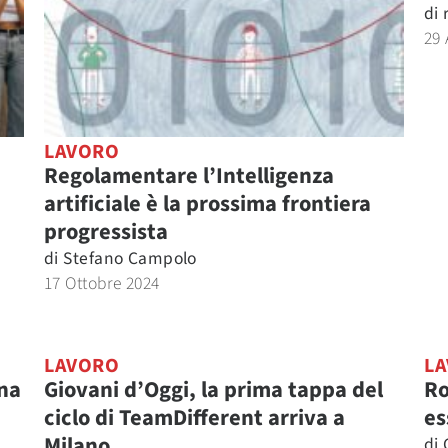
di
29 
LAVORO
Regolamentare l’Intelligenza
artificiale è la prossima frontiera
progressista
di
Stefano Campolo
17 Ottobre 2024
LAVORO
L
una
Giovani d’Oggi, la prima tappa del
Ro
ciclo di TeamDifferent arriva a
es
Milano
di