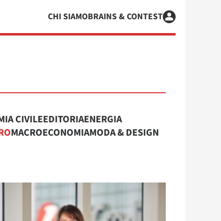
CHI SIAMO
BRAINS & CONTEST
IA CIVILE
EDITORIA
ENERGIA
RO
MACROECONOMIA
MODA & DESIGN