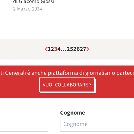
di
Giacomo Giossi
2 Marzo 2024
1
2
3
4
…
25
26
27
ati Generali è anche piattaforma di giornalismo partec
VUOI COLLABORARE ?
Cognome