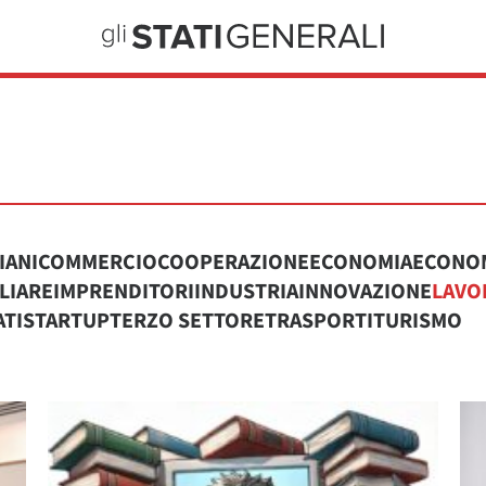
IANI
COMMERCIO
COOPERAZIONE
ECONOMIA
ECONOM
LIARE
IMPRENDITORI
INDUSTRIA
INNOVAZIONE
LAVO
ATI
STARTUP
TERZO SETTORE
TRASPORTI
TURISMO