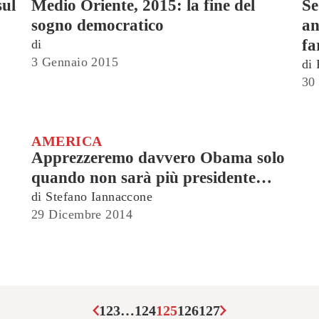
sul
Medio Oriente, 2015: la fine del
Se
sogno democratico
an
fa
di
3 Gennaio 2015
di
30
AMERICA
Apprezzeremo davvero Obama solo
quando non sarà più presidente…
di
Stefano Iannaccone
29 Dicembre 2014
1
2
3
…
124
125
126
127