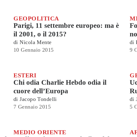
GEOPOLITICA
M
Parigi, 11 settembre europeo: ma è
Fo
il 2001, o il 2015?
no
di
Nicola Mente
di
10 Gennaio 2015
9 
ESTERI
G
Chi odia Charlie Hebdo odia il
Uc
cuore dell’Europa
Ru
di
Jacopo Tondelli
di
7 Gennaio 2015
5 
MEDIO ORIENTE
A