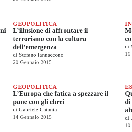
GEOPOLITICA
I
ani
L’illusione di affrontare il
Ma
terrorismo con la cultura
co
dell’emergenza
di
16
di
Stefano Iannaccone
20 Gennaio 2015
GEOPOLITICA
E
L’Europa che fatica a spezzare il
Qu
pane con gli ebrei
di
ab
di
Gabriele Catania
14 Gennaio 2015
di
10