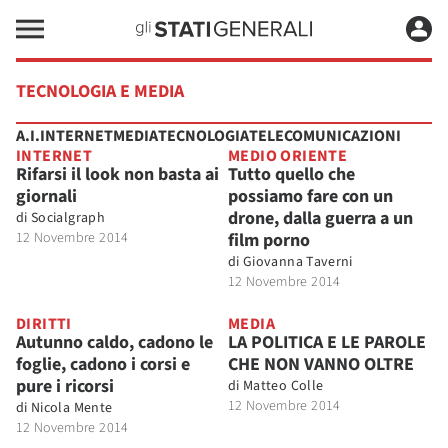
TECNOLOGIA E MEDIA
A.I.
INTERNET
MEDIA
TECNOLOGIA
TELECOMUNICAZIONI
INTERNET
MEDIO ORIENTE
Rifarsi il look non basta ai
Tutto quello che
giornali
possiamo fare con un
drone, dalla guerra a un
di
Socialgraph
12 Novembre 2014
film porno
di
Giovanna Taverni
12 Novembre 2014
DIRITTI
MEDIA
Autunno caldo, cadono le
LA POLITICA E LE PAROLE
foglie, cadono i corsi e
CHE NON VANNO OLTRE
pure i ricorsi
di
Matteo Colle
12 Novembre 2014
di
Nicola Mente
12 Novembre 2014