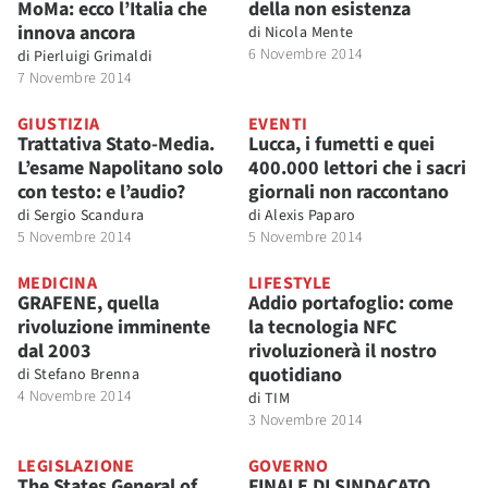
MoMa: ecco l’Italia che
della non esistenza
innova ancora
di
Nicola Mente
6 Novembre 2014
di
Pierluigi Grimaldi
7 Novembre 2014
GIUSTIZIA
EVENTI
Trattativa Stato-Media.
Lucca, i fumetti e quei
L’esame Napolitano solo
400.000 lettori che i sacri
con testo: e l’audio?
giornali non raccontano
di
Sergio Scandura
di
Alexis Paparo
5 Novembre 2014
5 Novembre 2014
MEDICINA
LIFESTYLE
GRAFENE, quella
Addio portafoglio: come
rivoluzione imminente
la tecnologia NFC
dal 2003
rivoluzionerà il nostro
quotidiano
di
Stefano Brenna
4 Novembre 2014
di
TIM
3 Novembre 2014
LEGISLAZIONE
GOVERNO
The States General of
FINALE DI SINDACATO