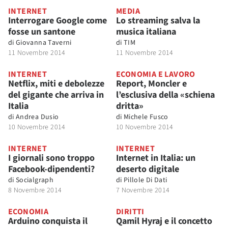
INTERNET
MEDIA
Interrogare Google come
Lo streaming salva la
fosse un santone
musica italiana
di
Giovanna Taverni
di
TIM
11 Novembre 2014
11 Novembre 2014
INTERNET
ECONOMIA E LAVORO
Netflix, miti e debolezze
Report, Moncler e
del gigante che arriva in
l’esclusiva della «schiena
Italia
dritta»
di
Andrea Dusio
di
Michele Fusco
10 Novembre 2014
10 Novembre 2014
INTERNET
INTERNET
I giornali sono troppo
Internet in Italia: un
Facebook-dipendenti?
deserto digitale
di
Socialgraph
di
Pillole Di Dati
8 Novembre 2014
7 Novembre 2014
ECONOMIA
DIRITTI
Arduino conquista il
Qamil Hyraj e il concetto