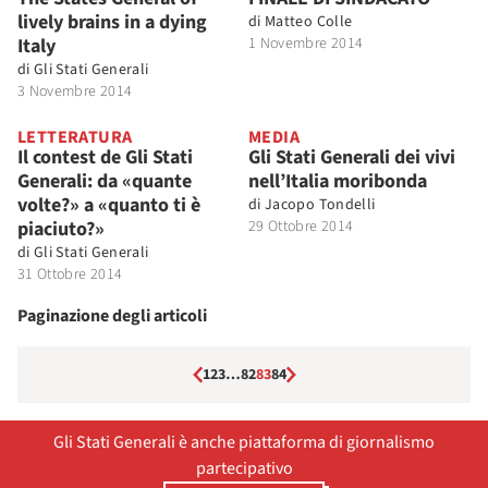
lively brains in a dying
di
Matteo Colle
Italy
1 Novembre 2014
di
Gli Stati Generali
3 Novembre 2014
LETTERATURA
MEDIA
Il contest de Gli Stati
Gli Stati Generali dei vivi
Generali: da «quante
nell’Italia moribonda
volte?» a «quanto ti è
di
Jacopo Tondelli
piaciuto?»
29 Ottobre 2014
di
Gli Stati Generali
31 Ottobre 2014
Paginazione degli articoli
1
2
3
…
82
83
84
Gli Stati Generali è anche piattaforma di giornalismo
partecipativo