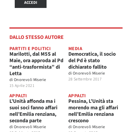
ACCEDI
DALLO STESSO AUTORE
PARTITI E POLITICI
MEDIA
Marilotti, dal M5S al
Democratica, il socio
Maie, ora approda al Pd
del Pd è stato
“anti-trasformista” di
dichiarato fallito
Letta
di
Onorevoli Miserie
28 Settembre 2017
di
Onorevoli Miserie
15 Aprile 2021
APPALTI
APPALTI
L’Unità affonda ma i
Pessina, L’Unità sta
suoi soci fanno affari
morendo ma gli affari
nell’Emilia renziana,
nell’Emilia renziana
seconda parte
crescono
di
Onorevoli Miserie
di
Onorevoli Miserie