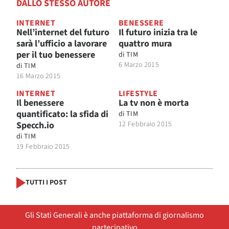
DALLO STESSO AUTORE
INTERNET
BENESSERE
Nell’internet del futuro
Il futuro inizia tra le
sarà l’ufficio a lavorare
quattro mura
per il tuo benessere
di
TIM
6 Marzo 2015
di
TIM
16 Marzo 2015
INTERNET
LIFESTYLE
Il benessere
La tv non è morta
quantificato: la sfida di
di
TIM
Specch.io
12 Febbraio 2015
di
TIM
19 Febbraio 2015
TUTTI I POST
Gli Stati Generali è anche piattaforma di giornalismo
partecipativo