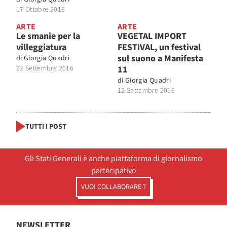
17 Ottobre 2016
ARTE
ARTE
Le smanie per la
VEGETAL IMPORT
villeggiatura
FESTIVAL, un festival
sul suono a Manifesta
di
Giorgia Quadri
22 Settembre 2016
11
di
Giorgia Quadri
12 Settembre 2016
TUTTI I POST
Gli Stati Generali è anche piattaforma di giornalismo
partecipativo
VUOI COLLABORARE ?
NEWSLETTER