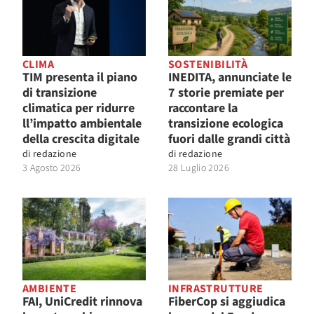
CLIMA
SOSTENIBILITÀ
TIM presenta il piano
INEDITA, annunciate le
di transizione
7 storie premiate per
climatica per ridurre
raccontare la
ll’impatto ambientale
transizione ecologica
della crescita digitale
fuori dalle grandi città
di
redazione
di
redazione
3 Agosto 2026
28 Luglio 2026
AMBIENTE
INFRASTRUTTURE
FAI, UniCredit rinnova
FiberCop si aggiudica