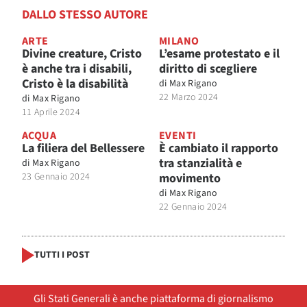
DALLO STESSO AUTORE
ARTE
MILANO
Divine creature, Cristo
L’esame protestato e il
è anche tra i disabili,
diritto di scegliere
Cristo è la disabilità
di
Max Rigano
22 Marzo 2024
di
Max Rigano
11 Aprile 2024
ACQUA
EVENTI
La filiera del Bellessere
È cambiato il rapporto
tra stanzialità e
di
Max Rigano
23 Gennaio 2024
movimento
di
Max Rigano
22 Gennaio 2024
TUTTI I POST
Gli Stati Generali è anche piattaforma di giornalismo