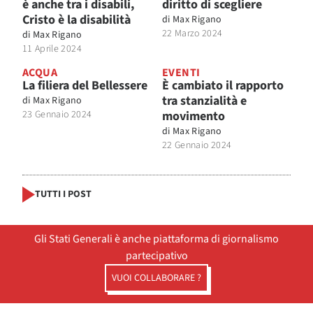
è anche tra i disabili,
diritto di scegliere
Cristo è la disabilità
di
Max Rigano
22 Marzo 2024
di
Max Rigano
11 Aprile 2024
ACQUA
EVENTI
La filiera del Bellessere
È cambiato il rapporto
tra stanzialità e
di
Max Rigano
23 Gennaio 2024
movimento
di
Max Rigano
22 Gennaio 2024
TUTTI I POST
Gli Stati Generali è anche piattaforma di giornalismo
partecipativo
VUOI COLLABORARE ?