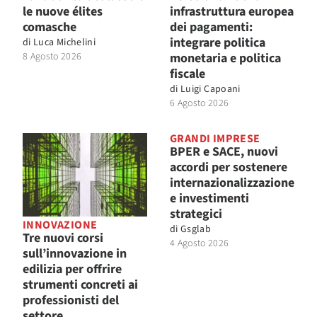
le nuove élites
infrastruttura europea
comasche
dei pagamenti:
integrare politica
di
Luca Michelini
8 Agosto 2026
monetaria e politica
fiscale
di
Luigi Capoani
6 Agosto 2026
GRANDI IMPRESE
BPER e SACE, nuovi
accordi per sostenere
internazionalizzazione
e investimenti
strategici
INNOVAZIONE
di
Gsglab
Tre nuovi corsi
4 Agosto 2026
sull’innovazione in
edilizia per offrire
strumenti concreti ai
professionisti del
settore