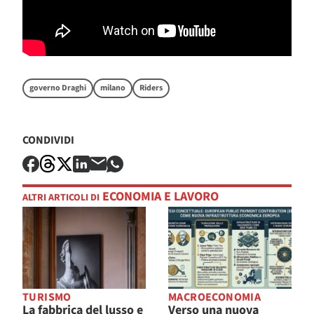
governo Draghi
milano
Riders
CONDIVIDI
ECONOMIA E LAVORO
ALTRI ARTICOLI DI
TURISMO
MACROECONOMIA
La fabbrica del lusso e
Verso una nuova