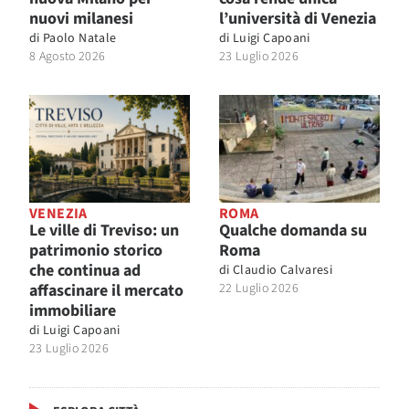
nuovi milanesi
l’università di Venezia
di
Paolo Natale
di
Luigi Capoani
8 Agosto 2026
23 Luglio 2026
VENEZIA
ROMA
Le ville di Treviso: un
Qualche domanda su
patrimonio storico
Roma
che continua ad
di
Claudio Calvaresi
affascinare il mercato
22 Luglio 2026
immobiliare
di
Luigi Capoani
23 Luglio 2026