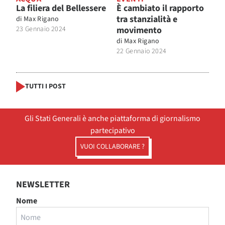
La filiera del Bellessere
È cambiato il rapporto
tra stanzialità e
di
Max Rigano
23 Gennaio 2024
movimento
di
Max Rigano
22 Gennaio 2024
TUTTI I POST
Gli Stati Generali è anche piattaforma di giornalismo
partecipativo
VUOI COLLABORARE ?
NEWSLETTER
Nome