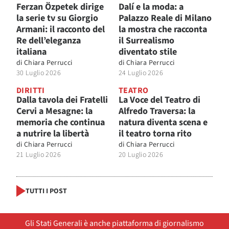
Ferzan Özpetek dirige
Dalí e la moda: a
la serie tv su Giorgio
Palazzo Reale di Milano
Armani: il racconto del
la mostra che racconta
Re dell’eleganza
il Surrealismo
italiana
diventato stile
di
Chiara Perrucci
di
Chiara Perrucci
30 Luglio 2026
24 Luglio 2026
DIRITTI
TEATRO
Dalla tavola dei Fratelli
La Voce del Teatro di
Cervi a Mesagne: la
Alfredo Traversa: la
memoria che continua
natura diventa scena e
a nutrire la libertà
il teatro torna rito
di
Chiara Perrucci
di
Chiara Perrucci
21 Luglio 2026
20 Luglio 2026
TUTTI I POST
Gli Stati Generali è anche piattaforma di giornalismo