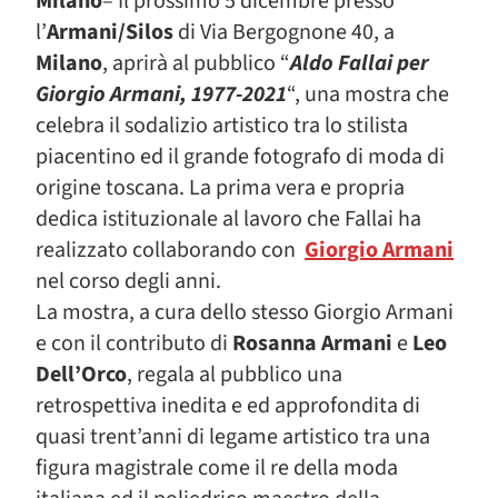
Milano
– Il prossimo 5 dicembre presso
l’
Armani/Silos
di Via Bergognone 40, a
Milano
, aprirà al pubblico “
Aldo Fallai per
Giorgio Armani, 1977-2021
“, una mostra che
celebra il sodalizio artistico tra lo stilista
piacentino ed il grande fotografo di moda di
origine toscana. La prima vera e propria
dedica istituzionale al lavoro che Fallai ha
realizzato collaborando con
Giorgio Armani
nel corso degli anni.
La mostra, a cura dello stesso Giorgio Armani
e con il contributo di
Rosanna Armani
e
Leo
Dell’Orco
, regala al pubblico una
retrospettiva inedita e ed approfondita di
quasi trent’anni di legame artistico tra una
figura magistrale come il re della moda