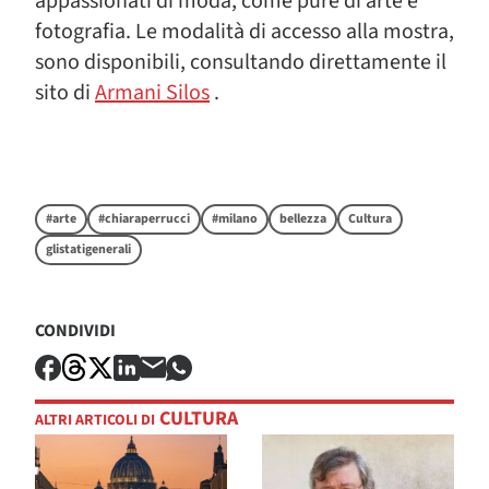
appassionati di moda, come pure di arte e
fotografia. Le modalità di accesso alla mostra,
sono disponibili, consultando direttamente il
sito di
Armani Silos
.
#arte
#chiaraperrucci
#milano
bellezza
Cultura
glistatigenerali
CONDIVIDI
CULTURA
ALTRI ARTICOLI DI