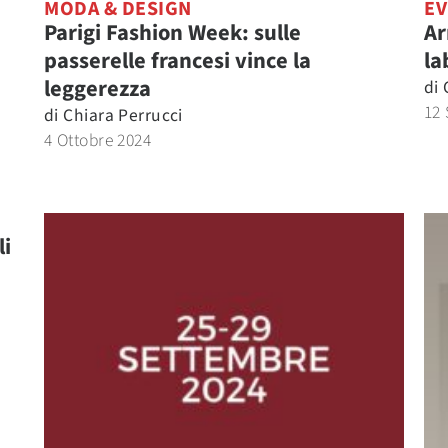
MODA & DESIGN
EV
Parigi Fashion Week: sulle
Ar
passerelle francesi vince la
la
leggerezza
di
12 
di
Chiara Perrucci
4 Ottobre 2024
li