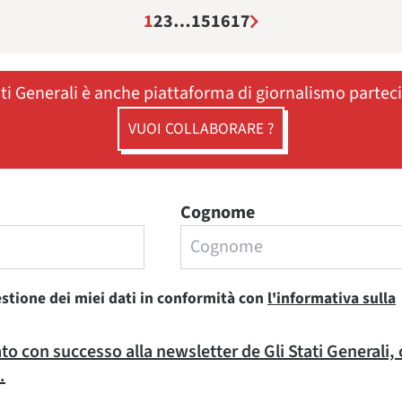
1
2
3
…
15
16
17
ati Generali è anche piattaforma di giornalismo partec
VUOI COLLABORARE ?
Cognome
estione dei miei dati in conformità con
l'informativa sulla
rato con successo alla newsletter de Gli Stati Generali,
.