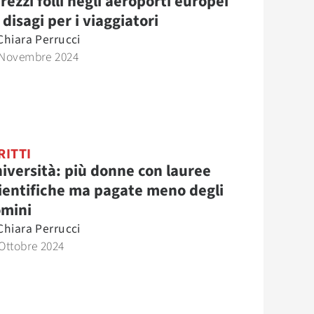
prezzi folli negli aeroporti europei
i disagi per i viaggiatori
Chiara Perrucci
 Novembre 2024
RITTI
iversità: più donne con lauree
ientifiche ma pagate meno degli
mini
Chiara Perrucci
Ottobre 2024