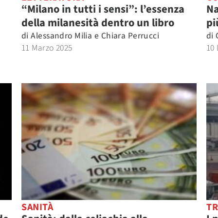
“Milano in tutti i sensi”: l’essenza
Na
della milanesità dentro un libro
pi
di
Alessandro Milia
e
Chiara Perrucci
di
11 Marzo 2025
10
SANITÀ
TR